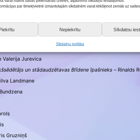
kā varat mainīt savas piekrišanas izvēles, atjauninot sīkdatņu iestatījumus.
 meistarstiķe
nformācijas par tīmekļvietnē izmantotajām sīkdatnēm varat klikšķinot zemāk uz saite
rbal TI
Siltums Dzirdei
Piekrītu
Nepiekrītu
Sīkdatņu iest
nāļu komanda, kurā bija pārstāvēta:
Sīkdatņu politika
 Valerija Jurevica
kšsēdētājs un stādaudzētavas Blīdene īpašnieks –
Rinalds Ru
ilva Landmane
Bundzena
arols
is
is Gruzniņš