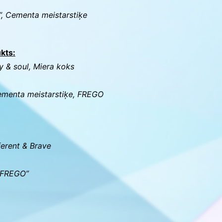
, Cementa meistarstiķe
kts:
 & soul, Miera koks
Cementa meistarstiķe, FREGO
erent & Brave
 “FREGO”