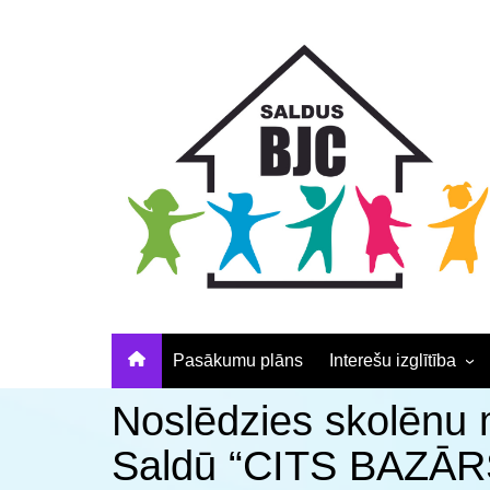
Skip
Skip
Skip
to
to
to
Content
navigation
content
Pasākumu plāns
Interešu izglītība
Pulciņu apraksti un
Noslēdzies skolēnu
elektroniskā pieteikš
Saldū “CITS BAZĀR
Nodarbību laiki