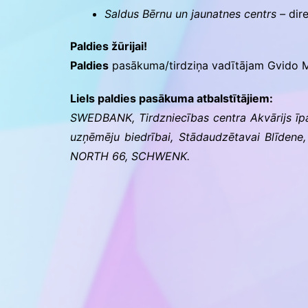
Saldus Bērnu un jaunatnes centrs –
dir
Paldies žūrijai!
Paldies
pasākuma/tirdziņa vadītājam Gvido M
Liels paldies pasākuma atbalstītājiem:
SWEDBANK, Tirdzniecības centra Akvārijs īp
uzņēmēju biedrībai, Stādaudzētavai Blīdene,
NORTH 66, SCHWENK.