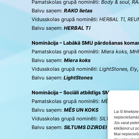
Pamatskolas grupā nominēti:
Body & soul, RA
Balvu saņem:
RAKO lietas
Vidusskolas grupā nominēti:
HERBAL Tī, REU
Balvu saņem:
HERBAL Tī
Nominācija – Labākā SMU pārdošanas koma
Pamatskolas grupā nominēti:
Miera koks, MH
Balvu saņem:
Miera koks
Vidusskolas grupā nominēti:
LightStones, Ely
Balvu saņem:
LightStones
Nominācija – Sociāli atbildīgs SMU:
Pamatskolas grupā nominēti:
MĒS UN KOKS, R
Balvu saņem:
MĒS UN KOKS
Lai šī tīmekļvi
nepieciešamās 
Vidusskolas grupā nominēti:
SILTUMS DZIRDEI
Jūs varat piekr
Balvu saņem:
SILTUMS DZIRDEI
klikšķinot uz p
tikai nepiecie