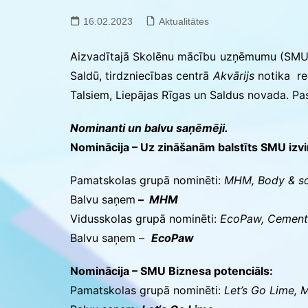
Saldus BJC interešu
izglītības programmu
16.02.2023
Aktualitātes
realizācija pirmsskol
Aizvadītajā Skolēnu mācību uzņēmumu (SMU)
Saldū, tirdzniecības centrā
Akvārijs
notika re
Talsiem, Liepājas Rīgas un Saldus novada. P
Nominanti un balvu saņēmēji.
Nominācija – Uz zināšanām balstīts SMU izvir
Pamatskolas grupā nominēti:
MHM, Body & sou
Balvu saņem
–
MHM
Vidusskolas grupā nominēti:
EcoPaw, Cementa
Balvu saņem –
EcoPaw
Nominācija – SMU Biznesa potenciāls:
Pamatskolas grupā nominēti:
Let’s Go Lime, 