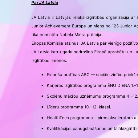
Par
JA Latvia
JA Latvia ir Latvijas lielākā izglītības organizācija 
Junior Achievement Europe un viens no 123 Junior Ac
tika nominēta Nobela Miera prēmijai.
Eiropas Komisija atzinusi JA Latvia par vienīgo pozitīv
JA Latvia katru gadu nodrošina Eiropā aprobētu un Lat
izglītības līmeņos:
Finanšu pratības ABC — sociālo zinību priekšm
Karjeras izglītības programma ĒNU DIENA 1.–12
Skolēnu mācību uzņēmumu programma 4.–12. 
Līderu programma 10.–12. klasei.
HealthTech programma – pirmsakselerators aug
Kvalifikācijas paaugstināšanas un tālākizglīt