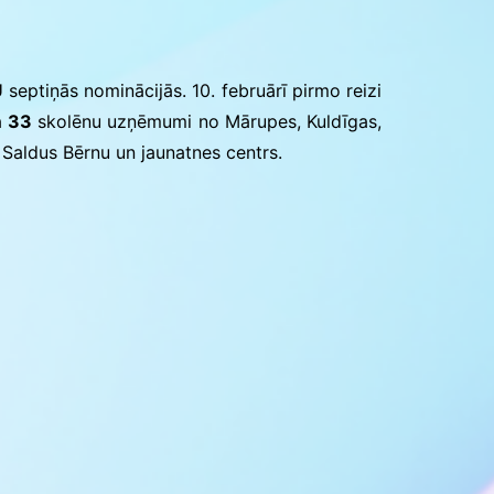
Konkursu un pasākumu
nolikumi
eptiņās nominācijās. 10. februārī pirmo reizi
a
33
skolēnu uzņēmumi no Mārupes, Kuldīgas,
 Saldus Bērnu un jaunatnes centrs.