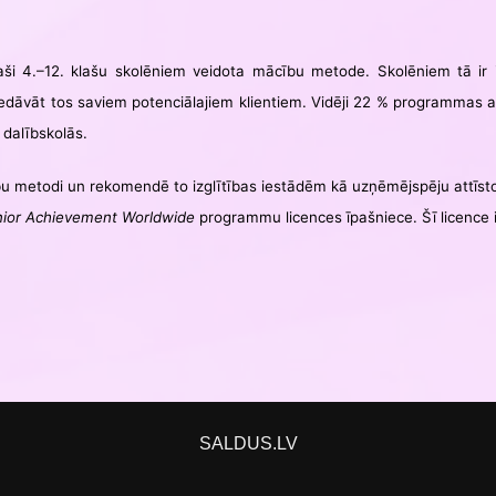
4.–12. klašu skolēniem veidota mācību metode. Skolēniem tā ir i
edāvāt tos saviem potenciālajiem klientiem. Vidēji 22 % programmas ab
 dalībskolās.
ācību metodi un rekomendē to izglītības iestādēm kā uzņēmējspēju attīs
nior Achievement Worldwide
programmu licences īpašniece. Šī licenc
SALDUS.LV