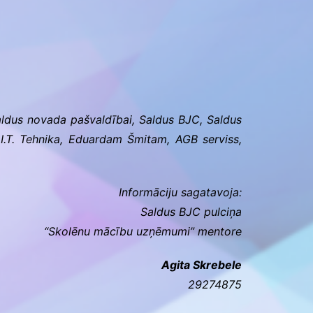
ldus novada pašvaldībai, Saldus BJC, Saldus
 I.T. Tehnika, Eduardam Šmitam, AGB serviss,
Informāciju sagatavoja:
Saldus BJC pulciņa
“Skolēnu mācību uzņēmumi”
mentore
Agita Skrebele
29274875