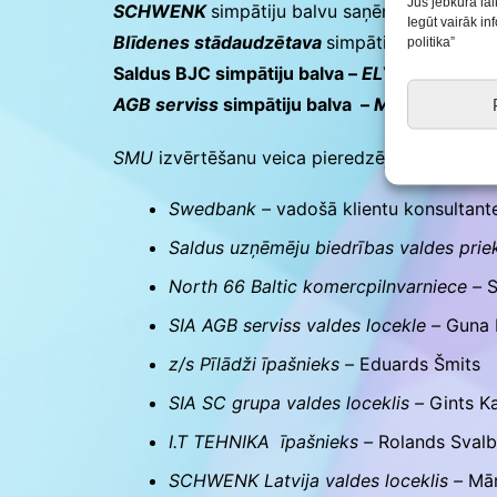
Jūs jebkurā lai
SCHWENK
simpātiju balvu saņēma
–
Cementa
Iegūt vairāk i
Blīdenes stādaudzētava
simpātiju balva
–
He
politika”
Saldus BJC simpātiju balva –
ELY
AGB serviss
simpātiju balva –
MHM, EcoPaw, 
SMU
izvērtēšanu veica pieredzējusi profesio
Swedbank –
vadošā klientu konsultante
Saldus uzņēmēju biedrības valdes prie
North 66 Baltic komercpilnvarniece –
S
SIA AGB serviss valdes locekle –
Guna 
z/s Pīlādži īpašnieks –
Eduards Šmits
SIA SC grupa valdes loceklis –
Gints K
I.T TEHNIKA īpašnieks –
Rolands Svalb
SCHWENK Latvija valdes loceklis –
Mār