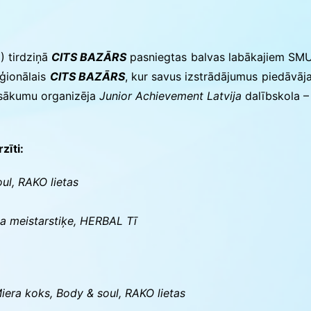
ās
 tirdziņā
CITS BAZĀRS
pasniegtas balvas labākajiem SMU s
ģionālais
CITS BAZĀRS
, kur savus izstrādājumus piedāvāj
asākumu organizēja
Junior Achievement Latvija
dalībskola –
zīti:
l, RAKO lietas
 meistarstiķe, HERBAL Tī
Miera koks, Body & soul, RAKO lietas