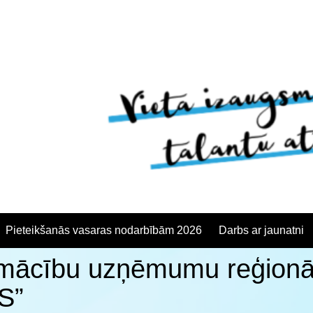
Pieteikšanās vasaras nodarbībām 2026
Darbs ar jaunatni
 mācību uzņēmumu reģionā
anās
S”