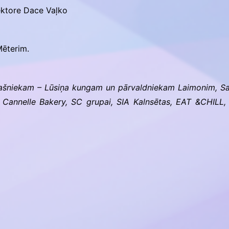
ektore Dace Vaļko
ēterim.
ašniekam – Lūsiņa kungam un pārvaldniekam Laimonim, Sa
 Cannelle Bakery, SC grupai, SIA Kalnsētas, EAT &CHILL,