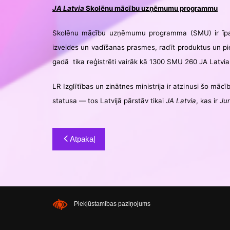
JA Latvia
Skolēnu mācību uzņēmumu programmu
Skolēnu mācību uzņēmumu programma (SMU) ir īpaši 
izveides un vadīšanas prasmes, radīt produktus un pi
gadā tika reģistrēti vairāk kā 1300 SMU 260 JA Latvia
LR Izglītības un zinātnes ministrija ir atzinusi šo m
statusa — tos Latvijā pārstāv tikai
JA Latvia
, kas ir
Ju
Ziņu
Atpakaļ
izvēlne
Piekļūstamības paziņojums