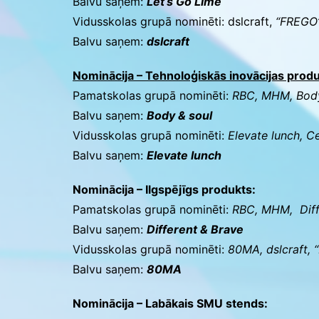
Balvu saņem:
Let
‘
s Go Lime
Vidusskolas grupā nominēti: dslcraft,
“FREGO”
Balvu saņem:
dslcraft
Nominācija –
Tehnoloģiskās inovācijas produ
Pamatskolas grupā nominēti:
RBC, MHM, Body
Balvu saņem:
Body & soul
Vidusskolas grupā nominēti:
Elevate lunch, 
Balvu saņem:
Elevate lunch
Nominācija – Ilgspējīgs produkts:
Pamatskolas grupā nominēti:
RBC, MHM, Diff
Balvu saņem:
Different & Brave
Vidusskolas grupā nominēti:
80MA, dslcraft,
Balvu saņem:
80MA
Nominācija – Labākais SMU stends: