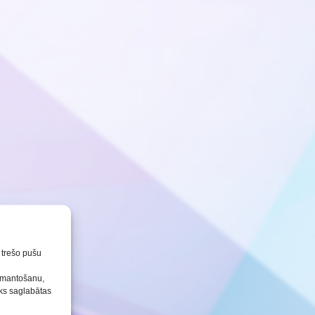
n trešo pušu
izmantošanu,
tiks saglabātas