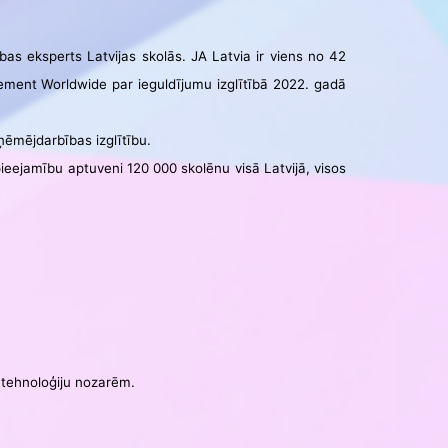
ības eksperts Latvijas skolās. JA Latvia ir viens no 42
ement Worldwide par ieguldījumu izglītībā 2022. gadā
zņēmējdarbības izglītību.
ieejamību aptuveni 120 000 skolēnu visā Latvijā, visos
 tehnoloģiju nozarēm.