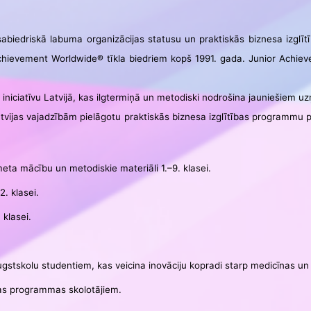
ar sabiedriskā labuma organizācijas statusu un praktiskās biznesa izglīt
hievement Worldwide® tīkla biedriem kopš 1991. gada. Junior Achiev
o iniciatīvu Latvijā, kas ilgtermiņā un metodiski nodrošina jauniešiem u
vijas vajadzībām pielāgotu praktiskās biznesa izglītības programmu p
eta mācību un metodiskie materiāli 1.–9. klasei.
. klasei.
klasei.
stskolu studentiem, kas veicina inovāciju kopradi starp medicīnas un
ības programmas skolotājiem.