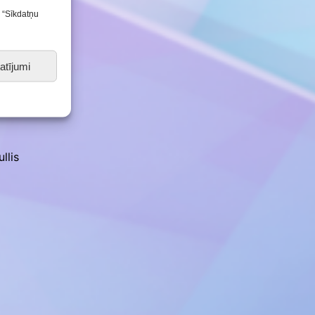
s “Sīkdatņu
atījumi
llis