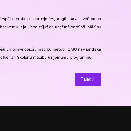
espēja, praktiski darbojoties, apgūt sava uzņēmuma
solventu ir jau iesaistījušies uzņēmējdarbībā. Mācību
tošu un pilnveidojošu mācību metodi. SMU nav juridiska
e ietver arī Skolēnu mācību uzņēmumu programmu.
Tālāk