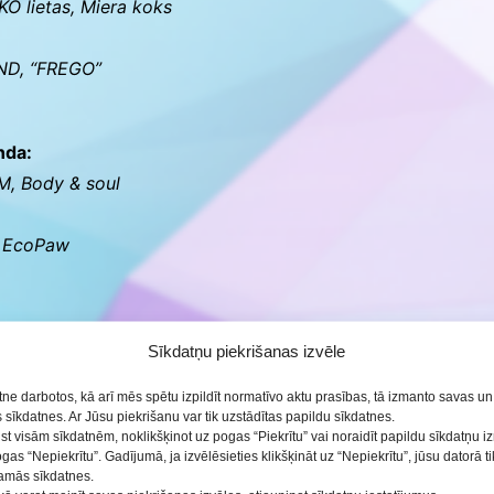
KO lietas, Miera koks
ND, “FREGO”
nda:
M, Body & soul
,
EcoPaw
Sīkdatņu piekrišanas izvēle
BC, Different & Brave
etne darbotos, kā arī mēs spētu izpildīt normatīvo aktu prasības, tā izmanto savas u
sīkdatnes. Ar Jūsu piekrišanu var tik uzstādītas papildu sīkdatnes.
, Find out through us, 80MA
ist visām sīkdatnēm, noklikšķinot uz pogas “Piekrītu” vai noraidīt papildu sīkdatņu 
ogas “Nepiekrītu”. Gadījumā, ja izvēlēsieties klikšķināt uz “Nepiekrītu”, jūsu datorā 
šamās sīkdatnes.