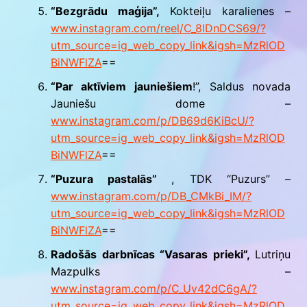
“Bezgrādu maģija”,
Kokteiļu karalienes –
www.instagram.com/reel/C_8lDnDCS69/?
utm_source=ig_web_copy_link&igsh=MzRlOD
BiNWFlZA
==
“Par aktīviem jauniešiem
!”, Saldus novada
Jauniešu dome –
www.instagram.com/p/DB69d6KiBcU/?
utm_source=ig_web_copy_link&igsh=MzRlOD
BiNWFlZA
==
“Puzura pastalās”
, TDK “Puzurs” –
www.instagram.com/p/DB_CMkBi_IM/?
utm_source=ig_web_copy_link&igsh=MzRlOD
BiNWFlZA
==
Radošās darbnīcas “Vasaras prieki”,
Lutriņu
Mazpulks –
www.instagram.com/p/C_Uv42dC6gA/?
utm_source=ig_web_copy_link&igsh=MzRlOD