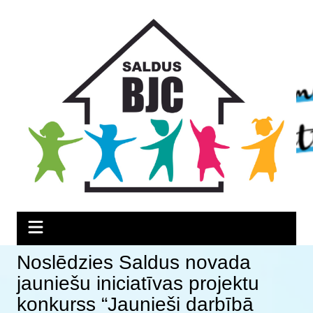
Skip
Skip
Skip
to
to
to
Content
navigation
content
Noslēdzies Saldus novada
jauniešu iniciatīvas projektu
konkurss “Jaunieši darbībā