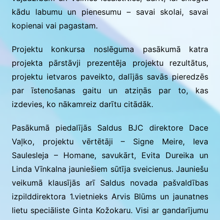
kādu labumu un pienesumu – savai skolai, savai
kopienai vai pagastam.
Projektu konkursa noslēguma pasākumā katra
projekta pārstāvji prezentēja projektu rezultātus,
projektu ietvaros paveikto, dalījās savās pieredzēs
par īstenošanas gaitu un atziņās par to, kas
izdevies, ko nākamreiz darītu citādāk.
Pasākumā piedalījās Saldus BJC direktore Dace
Vaļko, projektu vērtētāji – Signe Meire, Ieva
Saulesleja – Homane, savukārt, Evita Dureika un
Linda Vīnkalna jauniešiem sūtīja sveicienus. Jauniešu
veikumā klausījās arī Saldus novada pašvaldības
izpilddirektora 1.vietnieks Arvis Blūms un jaunatnes
lietu speciāliste Ginta Kožokaru. Visi ar gandarījumu