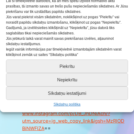
Lai šī tīmekļvietne darbotos, kā arī mēs spētu izpildīt normatīvo aktu
www.instagram.com/p/DB6qY1wiKfr/?
prasības, tā izmanto savas un trešo pušu nepieciešamās sīkdatnes. Ar Jūsu
piekrišanu var tik uzstādītas papildu sīkdatnes.
utm_source=ig_web_copy_link&igsh=MzRlO
Jūs varat piekrist visām sīkdatnēm, noklikšķinot uz pogas “Piekrītu” vai
DBiNWFlZA
==
noraidīt papildu sīkdatņu izmantošanu, klikšķinot uz pogas “Nepiekrītu”.
Gadījumā, ja izvēlēsieties klikšķināt uz “Nepiekrītu”, jūsu datorā tiks
“Ikvienam ir roka jāpieliek”,
Nīgrandes
saglabātas tikai nepieciešamās sīkdatnes.
Jūs jebkurā laikā varat mainīt savas piekrišanas izvēles, atjauninot
pagasta Kalnu Jauniešu klubs “D.E.M.O.” –
sīkdatņu iestatījumus.
www.instagram.com/p/DB_ezK2Cfz4/?
Iegūt vairāk informācijas par tīmekļvietnē izmantotajām sīkdatnēm varat
utm_source=ig_web_copy_link&igsh=MzRlOD
klikšķinot zemāk uz saites “Sīkdatņu politika”
BiNWFlZA
==
Piekrītu
“
Saldus novada futbola kauss
”, OG Saldus –
Nepiekrītu
www.instagram.com/p/C-TZ-CUiUlz/?
utm_source=ig_web_copy_link&igsh=MzRlOD
Sīkdatņu iestatījumi
BiNWFlZA
==
Sīkdatņu politika
“Dejotprieks”,
TDK “Puzurs” –
www.instagram.com/p/DB_JhDNiAch/?
utm_source=ig_web_copy_link&igsh=MzRlOD
BiNWFlZA
==