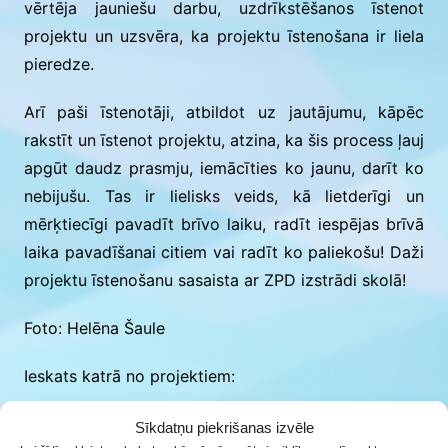
vērtēja jauniešu darbu, uzdrīkstēšanos īstenot
projektu un uzsvēra, ka projektu īstenošana ir liela
pieredze.
Arī paši īstenotāji, atbildot uz jautājumu, kāpēc
rakstīt un īstenot projektu, atzina, ka šis process ļauj
apgūt daudz prasmju, iemācīties ko jaunu, darīt ko
nebijušu. Tas ir lielisks veids, kā lietderīgi un
mērķtiecīgi pavadīt brīvo laiku, radīt iespējas brīvā
laika pavadīšanai citiem vai radīt ko paliekošu! Daži
projektu īstenošanu sasaista ar ZPD izstrādi skolā!
Foto: Helēna Šaule
Ieskats katrā no projektiem:
“Informēts cilvēks ir drošs cilvēks”,
Rubas
Sīkdatņu piekrišanas izvēle
jaunieši –