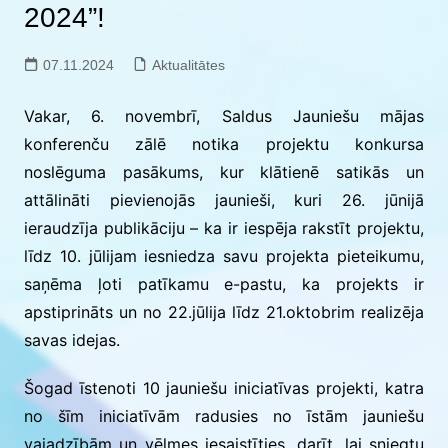
2024”!
07.11.2024
Aktualitātes
Vakar, 6. novembrī, Saldus Jauniešu mājas
konferenču zālē notika projektu konkursa
noslēguma pasākums, kur klātienē satikās un
attālināti pievienojās jaunieši, kuri 26. jūnijā
ieraudzīja publikāciju – ka ir iespēja rakstīt projektu,
līdz 10. jūlijam iesniedza savu projekta pieteikumu,
saņēma ļoti patīkamu e-pastu, ka projekts ir
apstiprināts un no 22.jūlija līdz 21.oktobrim realizēja
savas idejas.
Šogad īstenoti 10 jauniešu iniciatīvas projekti, katra
no šīm iniciatīvām radusies no īstām jauniešu
vajadzībām un vēlmes iesaistīties, darīt, lai sniegtu