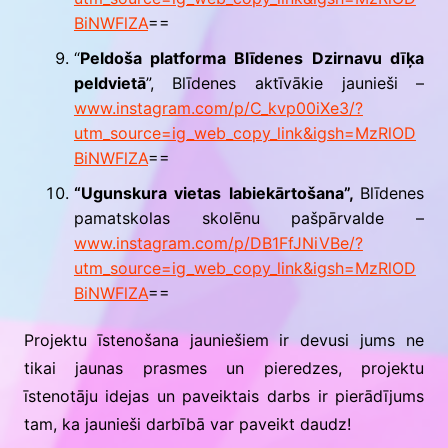
BiNWFlZA
==
“
Peldoša platforma Blīdenes Dzirnavu dīķa
peldvietā
”, Blīdenes aktīvākie jaunieši –
www.instagram.com/p/C_kvp00iXe3/?
utm_source=ig_web_copy_link&igsh=MzRlOD
BiNWFlZA
==
“Ugunskura vietas labiekārtošana”,
Blīdenes
pamatskolas skolēnu pašpārvalde –
www.instagram.com/p/DB1FfJNiVBe/?
utm_source=ig_web_copy_link&igsh=MzRlOD
BiNWFlZA
==
Projektu īstenošana jauniešiem ir devusi jums ne
tikai jaunas prasmes un pieredzes, projektu
īstenotāju idejas un paveiktais darbs ir pierādījums
tam, ka jaunieši darbībā var paveikt daudz!