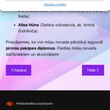
Kaļišuka/;
Sīkdatņu politika
Dārta Baumane
/Saldus vidusskola, sk. Guna
Raita/;
Alise Hūne
/Saldus vidusskola, sk. Arnita
Gidrēviča/.
Priecājamies, ka visi mūsu novada pārstāvji ieguvuši
pirmās pakāpes diplomus
. Paldies mūsu novada
dalībniekiem un skolotājiem!
Ziņu
Atpakaļ
Tālāk
izvēlne
Piekļūstamības paziņojums