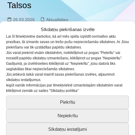
Talsos
26.03.2026
Aktualitātes
Sīkdatņu piekrišanas izvēle
24.martā Talsu BJC notika Augškurzemes vēsturiskā
Lai šī tīmekļvietne darbotos, kā arī mēs spētu izpildīt normatīvo aktu
novada
Skolēnu skatuves runas
konkurss. Tajā
prasības, tā izmanto savas un trešo pušu nepieciešamās sīkdatnes. Ar Jūsu
piekrišanu var tik uzstādītas papildu sīkdatnes.
Saldus novadu pārstāvēja:
Jūs varat piekrist visām sīkdatnēm, noklikšķinot uz pogas “Piekrītu” vai
Daumants Cielava
/Druvas vidusskola, sk.
noraidīt papildu sīkdatņu izmantošanu, klikšķinot uz pogas “Nepiekrītu”.
Gadījumā, ja izvēlēsieties klikšķināt uz “Nepiekrītu”, jūsu datorā tiks
Sandra Vlasova/;
saglabātas tikai nepieciešamās sīkdatnes.
Adrians Vitkauskis
/Saldus vidusskola, sk.
Jūs jebkurā laikā varat mainīt savas piekrišanas izvēles, atjauninot
sīkdatņu iestatījumus.
Sandra Laure/;
Iegūt vairāk informācijas par tīmekļvietnē izmantotajām sīkdatnēm varat
klikšķinot zemāk uz saites “Sīkdatņu politika”
Ketija Čunka
/Saldus pamatskola, sk. Anita
Dombrovska/;
Piekrītu
Elza Ozola
/Ezeres pamatskola, sk. Ruta
Nepiekrītu
Arne/;
Lāsma Liepa
/Druvas vidusskola, sk. Līga
Sīkdatņu iestatījumi