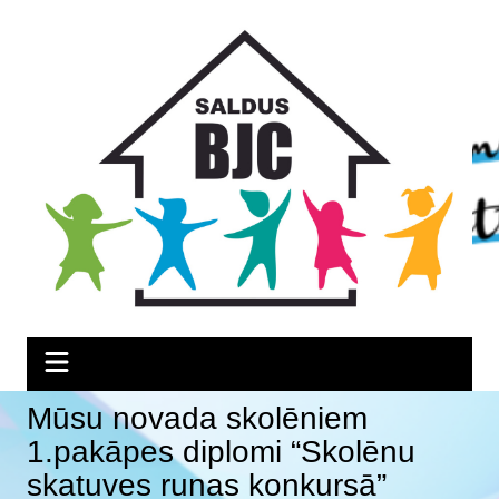
Skip
Skip
Skip
to
to
to
Content
navigation
content
Mūsu novada skolēniem
1.pakāpes diplomi “Skolēnu
skatuves runas konkursā”