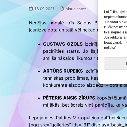
Saldus BJC interešu
izglītības programmu
13.09.2021
Aktualitātes
realizācija pirmsskol
Lai šī tīmekļvi
nepieciešamās 
Nedēļas nogalē trīs Saldus BJC Motopulci
Jūs varat piekr
klikšķinot uz p
jaunizveidota un tajā vēl nekad nebija notiku
tikai nepiecie
Jūs jebkurā lai
Iegūt vairāk i
GUSTAVS OZOLS
izcīnīja 8.vietu (M
politika”
pacīnīties starts. Jo šajā trasē start
smilšainākajos līkumos!” tā par braucie
ARTŪRS RUPEIKS
izcīnīja 12.vietu (M
tehniskas problēmas, kas liedza pilnvē
konkurenta aizdoto aizdedzi – otrais br
PĒTERIS ANSIS ZĪRUPS
kopvērtējumā i
mīļākās, bet šoreiz viņš parādīja, ka va
Lepojamies. Paldies Motopulciņa dalībnieki
[ngg src=”galleries” ids=”31″ display=”basic