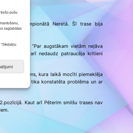
Konkursu un pasākumu
nolikumi
n trešo pušu
 Junioru čempionātā Neretā. Šī trase bija
izmantošanu,
tiks saglabātas
s “Sīkdatņu
ucienā 7.vieta. “Par augstākam vietām neļāva
t” startu, kā arī nedaudz patraucēja kritieni
atījumi
rmais brauciens, kura laikā mocīti piemeklēja
otrā brauciena tika konstatēta problēma un ar
2.pozīcijā. Kaut arī Pēterim smilšu trases nav
iem.