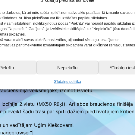
Sīkdatņu piekrišanas izvēle
ās
etne darbotos, kā arī mēs spētu izpildīt normatīvo aktu prasības, tā izmanto savas u
sīkdatnes. Ar Jūsu piekrišanu var tik uzstādītas papildu sīkdatnes.
ņa dalībnieki piedalījās noslēdzošajā 6.posma Latvijas
ist visām sīkdatnēm, noklikšķinot uz pogas “Piekrītu” vai noraidīt papildu sīkdatņu 
ogas “Nepiekrītu”. Gadījumā, ja izvēlēsieties klikšķināt uz “Nepiekrītu”, jūsu datorā 
šas sacensības.
šamās sīkdatnes.
kā varat mainīt savas piekrišanas izvēles, atjauninot sīkdatņu iestatījumus.
nformācijas par tīmekļvietnē izmantotajām sīkdatnēm varat klikšķinot zemāk uz saite
X65 vecākā grupa). Pirmajā braucienā 8.vieta, otrajā bra
a segums bija ļoti ciets, nepierasts un grūti bija “pacel
niem saka pats sportists.
Piekrītu
Nepiekrītu
Sīkdatņu iest
X50 vecākā grupa). Par augstāku vietu neļāva pacīnīties pi
Sīkdatņu politika
rtīgi braukt, izcīnot pirmajā braucienā – 13.vietu. Pirms 
auciens bija veiksmīgāks, izcīnot 9.vietu.
zcīnīja 2.vietu (MX50 Rūķi). Arī abos braucienos finišēja 
r pieveikt šādu trasi par spīti dažiem piedzīvotajiem kritien
em un vadītājam Uģim Klešcovam!
_imagebrowser”]