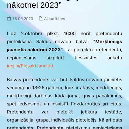
nākotnei 2023”
18.09.2023
Aktualitātes
Līdz 2.oktobra plkst. 16:00 norit pretendentu
pieteikšana Saldus novada balvai
“Mērķtiecīgs
jaunietis nākotnei 2023”.
Lai pieteiktu pretendentu,
nepieciešams aizpildīt tiešsaistes anketu
ieej.lv/PiesakiJaunieti
.
Balvas pretendents var būt Saldus novada jaunietis
vecumā no 13-25 gadiem, kurš ir aktīvs, mērķtiecīgs,
mērķtiecīgi darbojas kādā jomā, guvis panākumus,
spēj iedvesmot un iesaistīt līdzdarboties arī citus.
Pretendentu var pieteikt jebkura iestāde,
organizācija, grupa, individuāls pieteicējs, kā arī pats
pretendents. Pretendenta pieteikumu nepieciešams