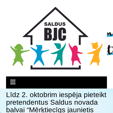
Skip
Skip
Skip
to
to
to
Content
navigation
content
Līdz 2. oktobrim iespēja pieteikt
pretendentus Saldus novada
balvai “Mērķtiecīgs jaunietis