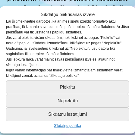
aprakstīt pēc iespējas detalizēti, izvērtējot
Sīkdatņu piekrišanas izvēle
pretendentus, vērtēšanas komisija vadīsies pēc
Lai šī tīmekļvietne darbotos, kā arī mēs spētu izpildīt normatīvo aktu
pieteikumā norādītās informācijas.
prasības, tā izmanto savas un trešo pušu nepieciešamās sīkdatnes. Ar Jūsu
piekrišanu var tik uzstādītas papildu sīkdatnes.
Jūs varat piekrist visām sīkdatnēm, noklikšķinot uz pogas “Piekrītu” vai
Pēc pretendentu pieteikumu izvērtēšanas, tiks
noraidīt papildu sīkdatņu izmantošanu, klikšķinot uz pogas “Nepiekrītu”.
pasniegta viena galvenā balva, vērtētāji pēc saviem
Gadījumā, ja izvēlēsieties klikšķināt uz “Nepiekrītu”, jūsu datorā tiks
saglabātas tikai nepieciešamās sīkdatnes.
ieskatiem var pasniegt arī citas balvas, pretendentu
Jūs jebkurā laikā varat mainīt savas piekrišanas izvēles, atjauninot
apbalvošana notiks 14.oktobrī Kursīšos, pasākumā
sīkdatņu iestatījumus.
Iegūt vairāk informācijas par tīmekļvietnē izmantotajām sīkdatnēm varat
“Saldus novada jauniešu forums” .
klikšķinot zemāk uz saites “Sīkdatņu politika”
Vairāk par balvu un pretendentu pieteikšanu
Piekrītu
nolikumā:
ieej.lv/nolikumsMJN23
.
Nepiekrītu
Konkursu organizē: Saldus novada pašvaldības
Sīkdatņu iestatījumi
Izglītības pārvalde, Saldus BJC struktūrvienības
Sīkdatņu politika
Saldus un Brocēnu jauniešu mājas.