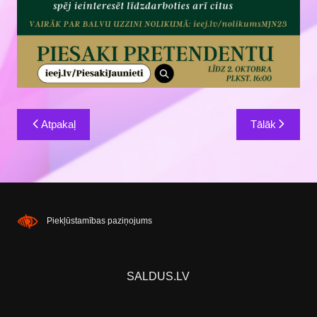
Ziņu
Atpakaļ
Tālāk
izvēlne
Piekļūstamības paziņojums
SALDUS.LV