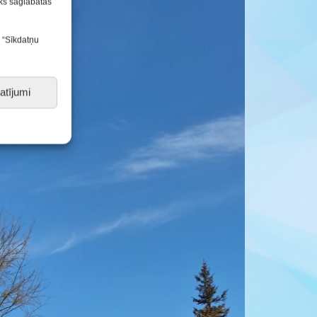
tiks saglabātas
s “Sīkdatņu
atījumi