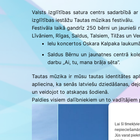
Saldus BJC interešu
izglītības programmu
Valsts izglītības satura centrs sadarbībā a
realizācija pirmsskol
izglītības iestāžu Tautas mūzikas festivālu.
Festivāla laikā gandrīz 250 bērni un jaunieši
Līvāniem, Rīgas, Saldus, Talsiem, Tilžas un Ve
Ielu koncertos Oskara Kalpaka laukumā 
Saldus Bērnu un jaunatnes centrā kole
darbu „Ai, tu, mana brāļa sēta”.
Tautas mūzika ir mūsu tautas identitātes apli
apliecina, ka senās latviešu dziedāšanas, dej
un veidojot to atskaņas šodienā.
Paldies visiem dalībniekiem un to vadītājiem
Lai šī tīmekļvi
nepieciešamās 
Jūs varat piekr