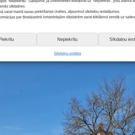
ogas “Nepiekrītu”. Gadījumā, ja izvēlēsieties klikšķināt uz “Nepiekrītu”, jūsu datorā 
šamās sīkdatnes.
kā varat mainīt savas piekrišanas izvēles, atjauninot sīkdatņu iestatījumus.
nformācijas par tīmekļvietnē izmantotajām sīkdatnēm varat klikšķinot zemāk uz saite
Piekrītu
Nepiekrītu
Sīkdatņu iest
Sīkdatņu politika