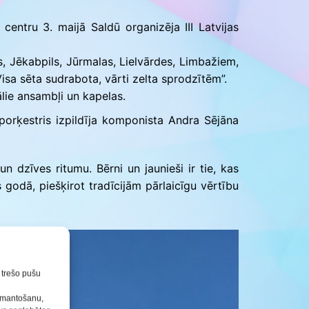
Konkursu un pasākumu
nolikumi
entru 3. maijā Saldū organizēja III Latvijas
s, Jēkabpils, Jūrmalas, Lielvārdes, Limbažiem,
Visa sēta sudrabota, vārti zelta sprodzītēm”.
lie ansambļi un kapelas.
porķestris izpildīja komponista Andra Sējāna
n dzīves ritumu. Bērni un jaunieši ir tie, kas
 godā, piešķirot tradīcijām pārlaicīgu vērtību
n trešo pušu
izmantošanu,