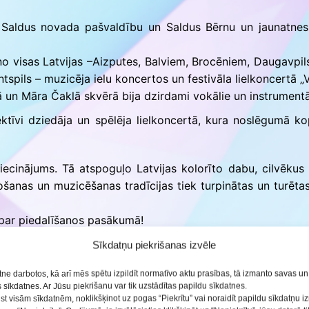
r Saldus novada pašvaldību un Saldus Bērnu un jaunatnes c
ās
 no visas Latvijas –Aizputes, Balviem, Brocēniem, Daugavpil
ntspils – muzicēja ielu koncertos un festivāla lielkoncertā „
un Māra Čaklā skvērā bija dzirdami vokālie un instrumentā
ktīvi dziedāja un spēlēja lielkoncertā, kura noslēgumā ko
ecinājums. Tā atspoguļo Latvijas kolorīto dabu, cilvēkus u
ošanas un muzicēšanas tradīcijas tiek turpinātas un turētas
 par piedalīšanos pasākumā!
Sīkdatņu piekrišanas izvēle
etne darbotos, kā arī mēs spētu izpildīt normatīvo aktu prasības, tā izmanto savas u
sīkdatnes. Ar Jūsu piekrišanu var tik uzstādītas papildu sīkdatnes.
ist visām sīkdatnēm, noklikšķinot uz pogas “Piekrītu” vai noraidīt papildu sīkdatņu 