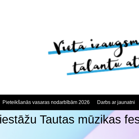
Pieteikšanās vasaras nodarbībām 2026
Darbs ar jaunatni
as iestāžu Tautas mūzikas fes
anās