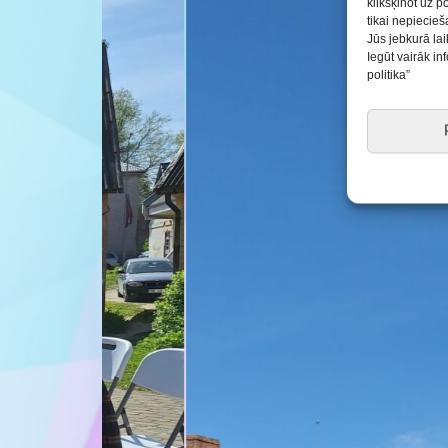
klikšķinot uz p
tikai nepiecie
Jūs jebkurā lai
Iegūt vairāk i
politika”