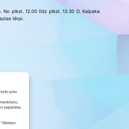
Konkursu un pasākumu
nolikumi
. No plkst. 12.00 līdz plkst. 13.30 O. Kalpaka
utas tērpi.
n trešo pušu
izmantošanu,
tiks saglabātas
s “Sīkdatņu