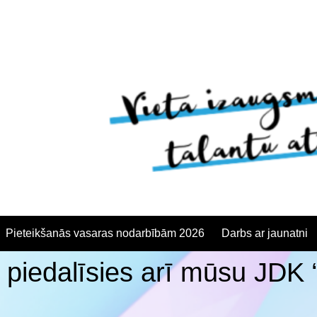
Pieteikšanās vasaras nodarbībām 2026
Darbs ar jaunatni
ā piedalīsies arī mūsu JDK
anās