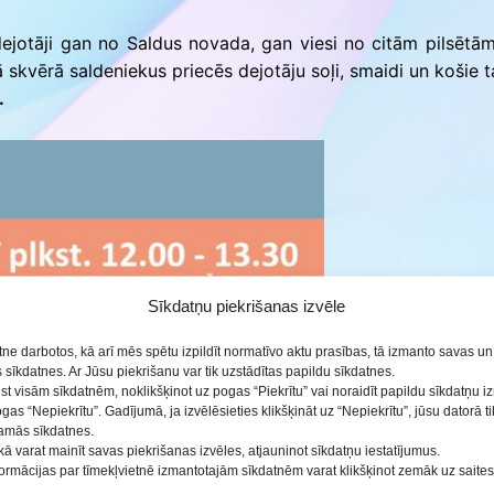
s dejotāji gan no Saldus novada, gan viesi no citām pilsētām
ās
kvērā saldeniekus priecēs dejotāju soļi, smaidi un košie ta
.
Sīkdatņu piekrišanas izvēle
etne darbotos, kā arī mēs spētu izpildīt normatīvo aktu prasības, tā izmanto savas u
sīkdatnes. Ar Jūsu piekrišanu var tik uzstādītas papildu sīkdatnes.
ist visām sīkdatnēm, noklikšķinot uz pogas “Piekrītu” vai noraidīt papildu sīkdatņu 
ogas “Nepiekrītu”. Gadījumā, ja izvēlēsieties klikšķināt uz “Nepiekrītu”, jūsu datorā 
šamās sīkdatnes.
kā varat mainīt savas piekrišanas izvēles, atjauninot sīkdatņu iestatījumus.
nformācijas par tīmekļvietnē izmantotajām sīkdatnēm varat klikšķinot zemāk uz saite