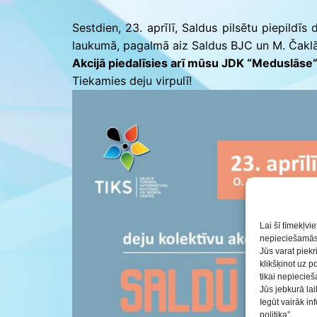
Saldus BJC interešu
izglītības programmu
Sestdien, 23. aprīlī, Saldus pilsētu piepildī
realizācija pirmsskol
laukumā, pagalmā aiz Saldus BJC un M. Čaklā s
Akcijā piedalīsies arī mūsu JDK “Meduslāse”
Tiekamies deju virpulī!
Lai šī tīmekļvi
nepieciešamās 
Jūs varat piekr
klikšķinot uz p
tikai nepiecie
Jūs jebkurā lai
Iegūt vairāk i
politika”