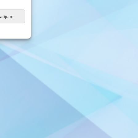
atījumi