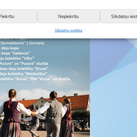
Piekrītu
Nepiekrītu
Sīkdatņu iest
Sīkdatņu politika