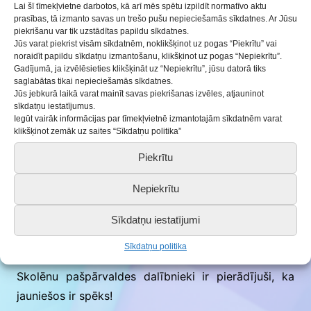
Lai šī tīmekļvietne darbotos, kā arī mēs spētu izpildīt normatīvo aktu
gāja grūtāk kā bija paredzēts.
prasības, tā izmanto savas un trešo pušu nepieciešamās sīkdatnes. Ar Jūsu
piekrišanu var tik uzstādītas papildu sīkdatnes.
Jūs varat piekrist visām sīkdatnēm, noklikšķinot uz pogas “Piekrītu” vai
Jaunā ugunskura vieta tika atklāta 6. septembrī –
noraidīt papildu sīkdatņu izmantošanu, klikšķinot uz pogas “Nepiekrītu”.
Tēvu dienas pasākumā, skolēnu pašpārvaldes
Gadījumā, ja izvēlēsieties klikšķināt uz “Nepiekrītu”, jūsu datorā tiks
saglabātas tikai nepieciešamās sīkdatnes.
jaunieši iekūra ugunskuru pirmo reizi pēc laukuma
Jūs jebkurā laikā varat mainīt savas piekrišanas izvēles, atjauninot
labiekārtošanas, visi baudīja pasākumu, sēžot
sīkdatņu iestatījumus.
Iegūt vairāk informācijas par tīmekļvietnē izmantotajām sīkdatnēm varat
jaunajā ugunskura vietā.
klikšķinot zemāk uz saites “Sīkdatņu politika”
Piekrītu
Projekta īstenotāji secina, ka ir realizēts projekts ar
paliekošu vērtību, labiekārtota atpūtas vieta
Nepiekrītu
Blīdenes pagastā, kuru izmanto skola mācību
procesa realizācijai un pasākumu organizēšanai, gan
Sīkdatņu iestatījumi
arī vietējie iedzīvotāji un pagasta viesi, kuri var
Sīkdatņu politika
pilnvērtīgi atpūsties sakoptā vietā, svaigā gaisā.
Skolēnu pašpārvaldes dalībnieki ir pierādījuši, ka
jauniešos ir spēks!