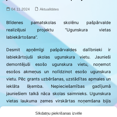
04.11.2024
Aktualitātes
Blīdenes pamatskolas skolēnu pašpārvalde
realizējusi projektu “Ugunskura vietas
labiekārtošana”.
Desmit apņēmīgi pašpārvaldes dalībnieki ir
labiekārtojuši skolas ugunskura vietu. Jaunieši
demontējuši esošo ugunskura vietu, noņemot
esošos akmeņus un nolīdzinot esošo ugunskura
vietu. Pēc grants uzbēršanas, uzstādītas apmales un
ieklāta šķemba. Nepieciešamības gadījumā
jauniešiem talkā nāca skolas saimnieks. Ugunskura
vietas laukuma zemes virskārtas noņemšana bijis
laikietilpīgs darbs un prasījis no jauniešiem izturību,
Sīkdatņu piekrišanas izvēle
spēku un pacietību, ar darbu jaunieši galā tika, taču