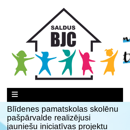
Skip
Skip
Skip
to
to
to
Content
navigation
content
Blīdenes pamatskolas skolēnu
pašpārvalde realizējusi
jauniešu iniciatīvas projektu