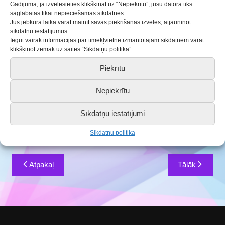
Gadījumā, ja izvēlēsieties klikšķināt uz “Nepiekrītu”, jūsu datorā tiks
Novēlam mūsu audzēkņiem un
saglabātas tikai nepieciešamās sīkdatnes.
Jūs jebkurā laikā varat mainīt savas piekrišanas izvēles, atjauninot
vecākiem izturību, radošumu,
sīkdatņu iestatījumus.
dzīvesprieku, mīlestību un,
Iegūt vairāk informācijas par tīmekļvietnē izmantotajām sīkdatnēm varat
klikšķinot zemāk uz saites “Sīkdatņu politika”
protams, pāri visam stipru, stipru
Piekrītu
veselību!
Lai mums veselīgs un dzīvespriecīgs
nākamais 2021. gads
.
Nepiekrītu
Novēl BJC kolektīvs
Sīkdatņu iestatījumi
Sīkdatņu politika
Ziņu
Atpakaļ
Tālāk
izvēlne