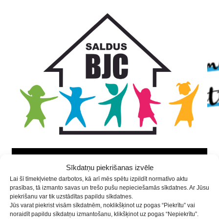
Skip
Skip
Skip
to
to
to
Content
navigation
content
Sīkdatņu piekrišanas izvēle
Lai šī tīmekļvietne darbotos, kā arī mēs spētu izpildīt normatīvo aktu
BJC novēlējums Jaunajā gadā
prasības, tā izmanto savas un trešo pušu nepieciešamās sīkdatnes. Ar Jūsu
piekrišanu var tik uzstādītas papildu sīkdatnes.
Jūs varat piekrist visām sīkdatnēm, noklikšķinot uz pogas “Piekrītu” vai
30.12.2020
Aktualitātes
,
Der zināt!
noraidīt papildu sīkdatņu izmantošanu, klikšķinot uz pogas “Nepiekrītu”.