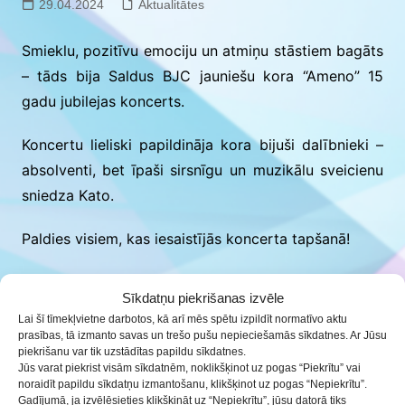
29.04.2024
Aktualitātes
Smieklu, pozitīvu emociju un atmiņu stāstiem bagāts
– tāds bija Saldus BJC jauniešu kora “Ameno” 15
gadu jubilejas koncerts.
Koncertu lieliski papildināja kora bijuši dalībnieki –
absolventi, bet īpaši sirsnīgu un muzikālu sveicienu
sniedza Kato.
Paldies visiem, kas iesaistījās koncerta tapšanā!
Īpašs paldies solistiem, koncertmeistaram Zigurdam
Sīkdatņu piekrišanas izvēle
Tursam, koncerta vadītājiem un režisoriem Agnesei
Lai šī tīmekļvietne darbotos, kā arī mēs spētu izpildīt normatīvo aktu
Upītei un Didzim Jurovam, Saldus BJC un Druvas
prasības, tā izmanto savas un trešo pušu nepieciešamās sīkdatnes. Ar Jūsu
piekrišanu var tik uzstādītas papildu sīkdatnes.
vidusskolas Improvizācijas teātrim, fotogrāfei
Jūs varat piekrist visām sīkdatnēm, noklikšķinot uz pogas “Piekrītu” vai
Sintijai Mazdrevicai.
noraidīt papildu sīkdatņu izmantošanu, klikšķinot uz pogas “Nepiekrītu”.
Gadījumā, ja izvēlēsieties klikšķināt uz “Nepiekrītu”, jūsu datorā tiks