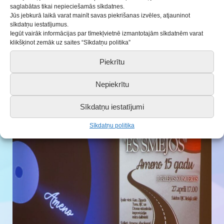
saglabātas tikai nepieciešamās sīkdatnes.
Vislielākais PALDIES Diānai Demiterei – kora
Jūs jebkurā laikā varat mainīt savas piekrišanas izvēles, atjauninot
dibinātājai, vienīgajai vadītājai un kolektīva dvēselei.
sīkdatņu iestatījumus.
Iegūt vairāk informācijas par tīmekļvietnē izmantotajām sīkdatnēm varat
klikšķinot zemāk uz saites “Sīkdatņu politika”
Piekrītu
Nepiekrītu
Sīkdatņu iestatījumi
Sīkdatņu politika