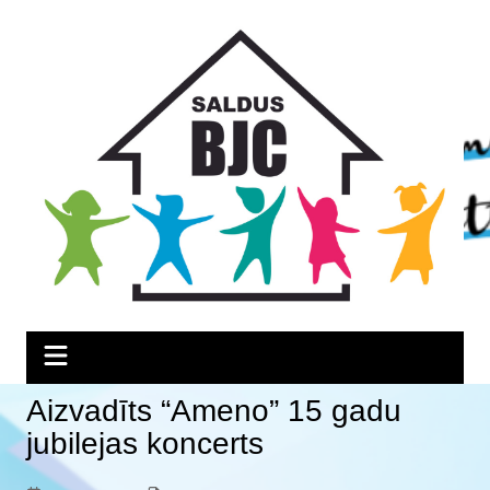
Skip
Skip
Skip
to
to
to
Content
navigation
content
Aizvadīts “Ameno” 15 gadu
jubilejas koncerts