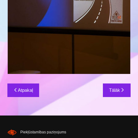
Ziņu
Atpakaļ
Tālāk
izvēlne
Piekļūstamības paziņojums