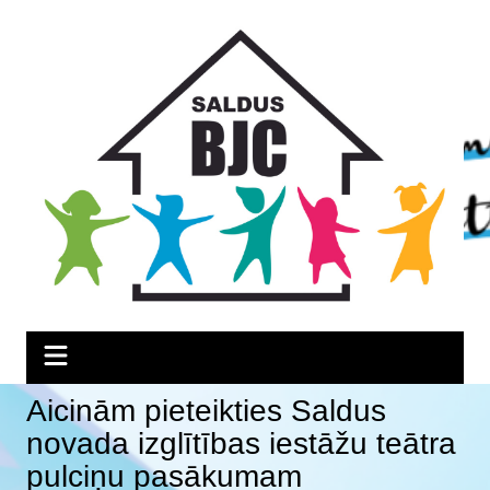
Skip
Skip
Skip
to
to
to
Content
navigation
content
Aicinām pieteikties Saldus
novada izglītības iestāžu teātra
pulciņu pasākumam