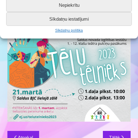
Nepiekrītu
Vairāk informācijas
nolikumā.
Sīkdatņu iestatījumi
Uz tikšanos!
Sīkdatņu politika
Ziņu
Atpakaļ
Tālāk