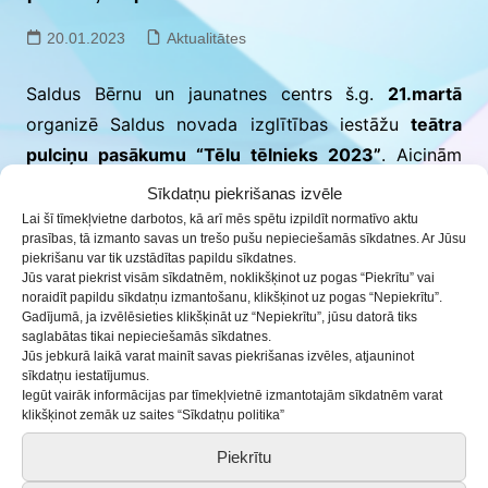
20.01.2023
Aktualitātes
Saldus Bērnu un jaunatnes centrs š.g.
21.martā
organizē Saldus novada izglītības iestāžu
teātra
pulciņu pasākumu “Tēlu tēlnieks 2023”
. Aicinām
piedalīties ikvienu teātra pulciņu, lai kopīgi satiktos,
Sīkdatņu piekrišanas izvēle
viens otru iepazītu un dotu iespēju sevi parādīt
Lai šī tīmekļvietne darbotos, kā arī mēs spētu izpildīt normatīvo aktu
prasības, tā izmanto savas un trešo pušu nepieciešamās sīkdatnes. Ar Jūsu
plašākai publikai.
piekrišanu var tik uzstādītas papildu sīkdatnes.
Jūs varat piekrist visām sīkdatnēm, noklikšķinot uz pogas “Piekrītu” vai
Pasākums paredzēts divās daļās:
noraidīt papildu sīkdatņu izmantošanu, klikšķinot uz pogas “Nepiekrītu”.
Gadījumā, ja izvēlēsieties klikšķināt uz “Nepiekrītu”, jūsu datorā tiks
saglabātas tikai nepieciešamās sīkdatnes.
1.daļa no plkst. 10:00;
Jūs jebkurā laikā varat mainīt savas piekrišanas izvēles, atjauninot
sīkdatņu iestatījumus.
2.daļa no plkst. 13:00.
Iegūt vairāk informācijas par tīmekļvietnē izmantotajām sīkdatnēm varat
klikšķinot zemāk uz saites “Sīkdatņu politika”
Aicinām aizpildīt pieteikuma anketu līdz
2023. gada
Piekrītu
1.martam:
ej.uz/telutelnieks2023