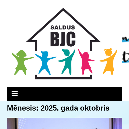
Skip
Skip
Skip
to
to
to
Content
navigation
content
Mēnesis:
2025. gada oktobris