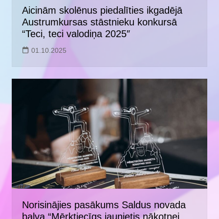
Aicinām skolēnus piedalīties ikgadējā
Austrumkursas stāstnieku konkursā
“Teci, teci valodiņa 2025″
01.10.2025
Norisinājies pasākums Saldus novada
balva “Mērķtiecīgs jaunietis nākotnei