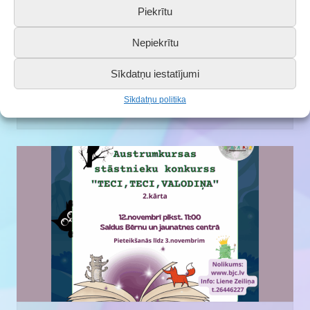
Piekrītu
Nepiekrītu
Noticis ikgadējais jauniešu pasākums
Sīkdatņu iestatījumi
“Saldus novada jauniešu forums 2025”
Sīkdatņu politika
03.10.2025