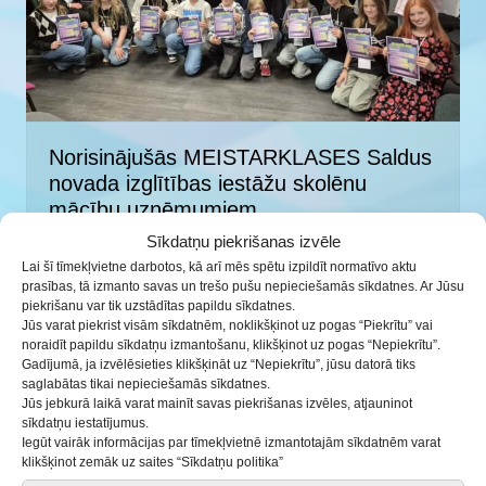
Norisinājušās MEISTARKLASES Saldus
novada izglītības iestāžu skolēnu
mācību uzņēmumiem
Sīkdatņu piekrišanas izvēle
07.10.2025
Lai šī tīmekļvietne darbotos, kā arī mēs spētu izpildīt normatīvo aktu
prasības, tā izmanto savas un trešo pušu nepieciešamās sīkdatnes. Ar Jūsu
piekrišanu var tik uzstādītas papildu sīkdatnes.
Jūs varat piekrist visām sīkdatnēm, noklikšķinot uz pogas “Piekrītu” vai
noraidīt papildu sīkdatņu izmantošanu, klikšķinot uz pogas “Nepiekrītu”.
Gadījumā, ja izvēlēsieties klikšķināt uz “Nepiekrītu”, jūsu datorā tiks
saglabātas tikai nepieciešamās sīkdatnes.
Jūs jebkurā laikā varat mainīt savas piekrišanas izvēles, atjauninot
sīkdatņu iestatījumus.
Iegūt vairāk informācijas par tīmekļvietnē izmantotajām sīkdatnēm varat
klikšķinot zemāk uz saites “Sīkdatņu politika”