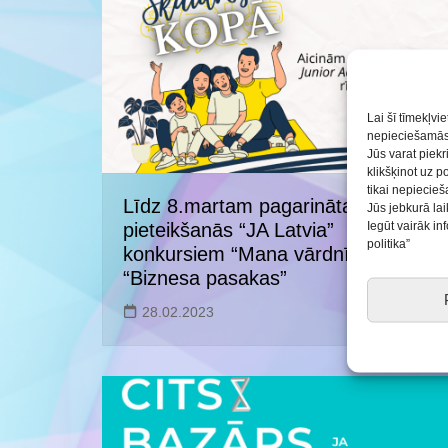
Saldus BJC interešu
izglītības programmu
realizācija pirmsskol
Lai šī tīmekļvi
nepieciešamās 
Jūs varat piekr
klikšķinot uz p
tikai nepiecie
Līdz 8.martam pagarināta
Jūs jebkurā lai
Iegūt vairāk i
pieteikšanās “JA Latvia”
politika”
konkursiem “Mana vārdnīciņa” un
“Biznesa pasakas”
28.02.2023