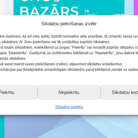
ās
Sīkdatņu piekrišanas izvēle
etne darbotos, kā arī mēs spētu izpildīt normatīvo aktu prasības, tā izmanto savas u
sīkdatnes. Ar Jūsu piekrišanu var tik uzstādītas papildu sīkdatnes.
ist visām sīkdatnēm, noklikšķinot uz pogas “Piekrītu” vai noraidīt papildu sīkdatņu 
ogas “Nepiekrītu”. Gadījumā, ja izvēlēsieties klikšķināt uz “Nepiekrītu”, jūsu datorā 
šamās sīkdatnes.
Noslēdzies skolēnu mācību
kā varat mainīt savas piekrišanas izvēles, atjauninot sīkdatņu iestatījumus.
nformācijas par tīmekļvietnē izmantotajām sīkdatnēm varat klikšķinot zemāk uz saite
uzņēmumu reģionālais pasākums
Saldū “CITS BAZĀRS”
16.02.2023
Piekrītu
Nepiekrītu
Sīkdatņu iest
Sīkdatņu politika