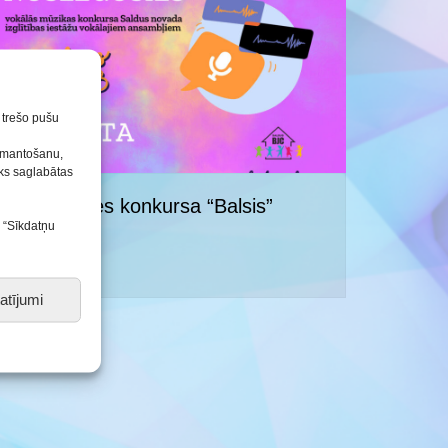
Konkursu un pasākumu
nolikumi
n trešo pušu
izmantošanu,
tiks saglabātas
Noslēgusies konkursa “Balsis”
s “Sīkdatņu
1.kārta
15.02.2023
atījumi