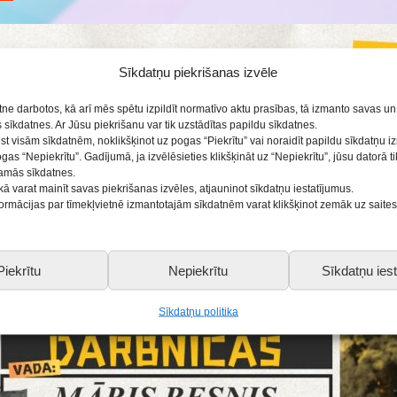
Sīkdatņu piekrišanas izvēle
etne darbotos, kā arī mēs spētu izpildīt normatīvo aktu prasības, tā izmanto savas u
sīkdatnes. Ar Jūsu piekrišanu var tik uzstādītas papildu sīkdatnes.
ist visām sīkdatnēm, noklikšķinot uz pogas “Piekrītu” vai noraidīt papildu sīkdatņu 
ogas “Nepiekrītu”. Gadījumā, ja izvēlēsieties klikšķināt uz “Nepiekrītu”, jūsu datorā 
šamās sīkdatnes.
kā varat mainīt savas piekrišanas izvēles, atjauninot sīkdatņu iestatījumus.
nformācijas par tīmekļvietnē izmantotajām sīkdatnēm varat klikšķinot zemāk uz saite
Piekrītu
Nepiekrītu
Sīkdatņu iest
Sīkdatņu politika