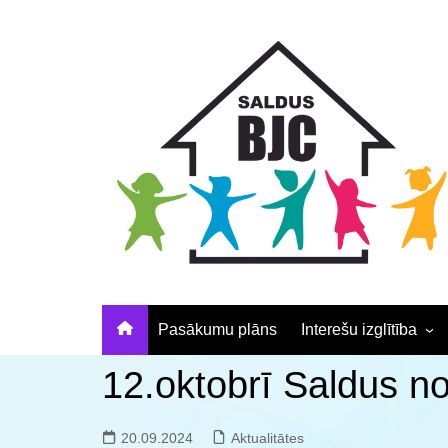
Skip
Skip
Skip
to
to
to
Content
navigation
content
Pasākumu plāns
Interešu izglītība
Pulciņu apraksti un
12.oktobrī Saldus n
elektroniskā pieteikš
Nodarbību laiki
20.09.2024
Aktualitātes