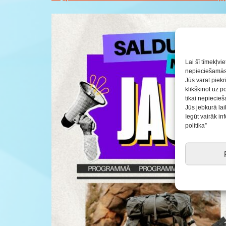
Lai šī tīmekļvi
nepieciešamās 
Jūs varat piekr
klikšķinot uz p
tikai nepiecie
Jūs jebkurā lai
Iegūt vairāk i
politika”