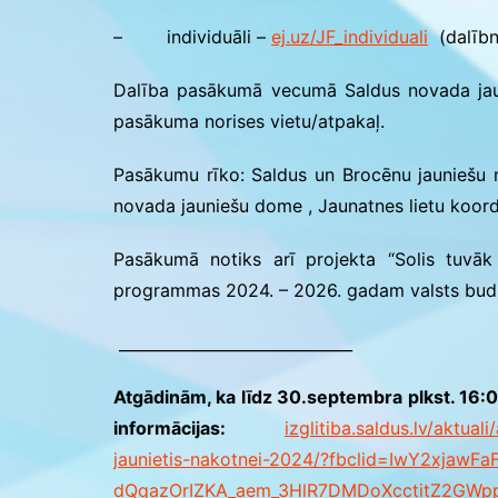
– individuāli –
ej.uz/JF_individuali
(dalībn
Dalība pasākumā vecumā Saldus novada jaun
pasākuma norises vietu/atpakaļ.
Pasākumu rīko: Saldus un Brocēnu jauniešu m
novada jauniešu dome , Jaunatnes lietu koord
Pasākumā notiks arī projekta “Solis tuvāk j
programmas 2024. – 2026. gadam valsts budž
______________________________
Atgādinām, ka līdz 30.septembra plkst. 16:0
informācijas:
izglitiba.saldus.lv/aktua
jaunietis-nakotnei-2024/?fbclid=IwY2x
dQqazOrIZKA_aem_3HlR7DMDoXcctitZ2GWp