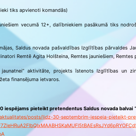
ieki tiks apvienoti komandās)
iešiem vecumā 12+, dalībniekiem pasākumā tiks nodroši
ājas, Saldus novada pašvaldības Izglītības pārvaldes Jaun
inatori Remtē Agita Holšteina, Remtes jauniešiem, Remtes 
aunatnei” aktivitāte, projekts īstenots Izglītības un zin
eta finansējuma ietvaros.
0 iespējams pieteikt pretendentus Saldus novada balvai “
li/aktualitates/posts/lidz-30-septembrim-iespeja-pieteikt-
jawFaF7ZleHRuA2FlbQIxMAABHSKaMUFl5tBAEsRsJYd6pRYOF
pA