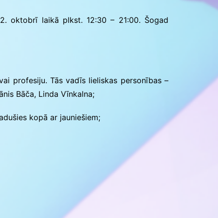
Konkursu un pasākumu
nolikumi
 oktobrī laikā plkst. 12:30 – 21:00. Šogad
 profesiju. Tās vadīs lieliskas personības –
ānis Bāča, Linda Vīnkalna;
dušies kopā ar jauniešiem;