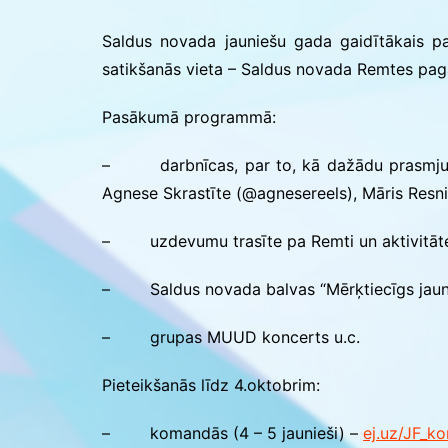
Saldus BJC interešu
izglītības programmu
Saldus novada jauniešu gada gaidītākais p
realizācija pirmsskol
satikšanās vieta – Saldus novada Remtes pag
Pasākumā programmā:
– darbnīcas, par to, kā dažādu prasmju un t
Agnese Skrastīte (@agnesereels), Māris Resnis
– uzdevumu trasīte pa Remti un aktivitāte j
– Saldus novada balvas “Mērķtiecīgs jauni
– grupas MUUD koncerts u.c.
Pieteikšanās līdz 4.oktobrim:
– komandās (4 – 5 jaunieši) –
ej.uz/JF_k