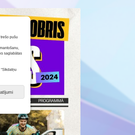
n trešo pušu
izmantošanu,
tiks saglabātas
s “Sīkdatņu
atījumi