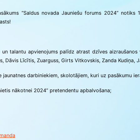
asākums “Saldus novada Jauniešu forums 2024” notiks 12.
ās
asts!
alantu apvienojums palīdz atrast dzīves aizraušanos vai
, Dāvis Līcītis, Zuarguss, Girts Vitkovskis, Zanda Kudiņa, J
aunatnes darbiniekiem, skolotājiem, kuri uz pasākumu iera
etis nākotnei 2024” pretendentu apbalvošana;
omanda