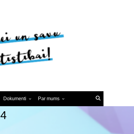
Dokumenti
Par mums
Noteikumi
BJC vēsture
24
Interešu izglītības
Kontakti
pedagogiem