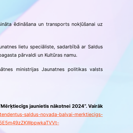
nāta ēdināšana un transports nokļūšanai uz
atnes lietu speciāliste, sadarbībā ar Saldus
pagasta pārvaldi un Kultūras namu.
ātnes ministrijas Jaunatnes politikas valsts
Mērķtiecīgs jaunietis nākotnei 2024”. Vairāk
pretendentus-saldus-novada-balvai-merktiecigs-
Cd5E5m49zZKWppwkaTVVt-