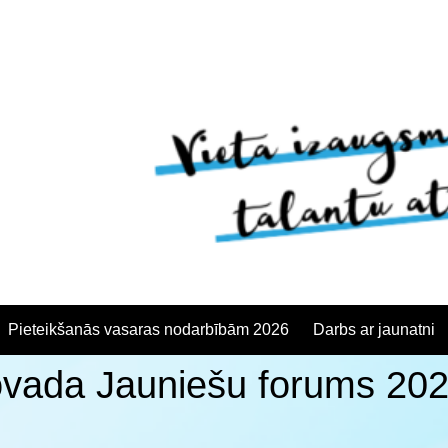
Pieteikšanās vasaras nodarbībām 2026
Darbs ar jaunatni
ovada Jauniešu forums 20
anās