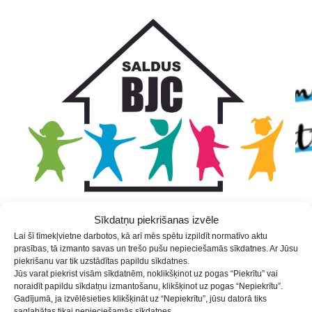
Skip
Skip
Skip
to
to
to
Content
navigation
content
Sīkdatņu piekrišanas izvēle
Lai šī tīmekļvietne darbotos, kā arī mēs spētu izpildīt normatīvo aktu
prasības, tā izmanto savas un trešo pušu nepieciešamās sīkdatnes. Ar Jūsu
Skolēnu brīvlaikā Saldus BJC
piekrišanu var tik uzstādītas papildu sīkdatnes.
Jūs varat piekrist visām sīkdatnēm, noklikšķinot uz pogas “Piekrītu” vai
pulciņi nenotiek
noraidīt papildu sīkdatņu izmantošanu, klikšķinot uz pogas “Nepiekrītu”.
Gadījumā, ja izvēlēsieties klikšķināt uz “Nepiekrītu”, jūsu datorā tiks
saglabātas tikai nepieciešamās sīkdatnes.