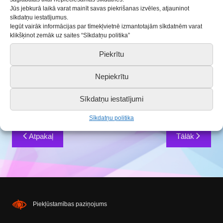
19.12.2018
Aktualitātes
Jūs jebkurā laikā varat mainīt savas piekrišanas izvēles, atjauninot
sīkdatņu iestatījumus.
Iegūt vairāk informācijas par tīmekļvietnē izmantotajām sīkdatnēm varat
No 2
018.gada 22. decembra līdz
klikšķinot zemāk uz saites “Sīkdatņu politika”
2019. gada 6.janvārim
Piekrītu
Saldus BJC pulciņu dalībniekiem
Nepiekrītu
brīvdienas
.
Sīkdatņu iestatījumi
Tiekamies 2019. gada 7.janvārī!
Sīkdatņu politika
Ziņu
Atpakaļ
Tālāk
izvēlne
Piekļūstamības paziņojums