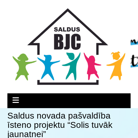
Skip
Skip
Skip
to
to
to
Content
navigation
content
Saldus novada pašvaldība
īsteno projektu “Solis tuvāk
jaunatnei”