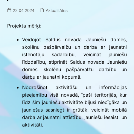
22.04.2024
Aktualitātes
Projekta mērķi:
Veidojot Saldus novada Jauniešu domes,
skolēnu pašpārvalžu un darba ar jaunatni
īstenotāju sadarbību, veicināt jauniešu
līdzdalību, stiprināt Saldus novada Jauniešu
domes, skolēnu pašpārvalžu darbību un
darbu ar jaunatni kopumā.
Nodrošinot aktivitāšu un informācijas
pieejamību visā novadā, īpaši teritorijās, kur
līdz šim jauniešu aktivitāte bijusi niecīgāka un
jauniešus sasniegt ir grūtāk, veicināt mobilā
darba ar jaunatni attīstību, jauniešu iesaisti un
aktivitāti.