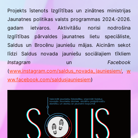
Projekts īstenots Izglītības un zinātnes ministrijas
Jaunatnes politikas valsts programmas 2024.-2026.
gadam ietvaros. Aktivitāšu norisi nodrošina
Izglītības pārvaldes jaunatnes lietu speciāliste,
Saldus un Brocēnu jauniešu mājas. Aicinām sekot
līdzi Saldus novada jauniešu sociālajiem tīkliem
Instagram
un
Facebook
(
www.instagram.com/saldus_novada_jauniesiem/
,
w
ww.facebook.com/saldusjauniesiem
)