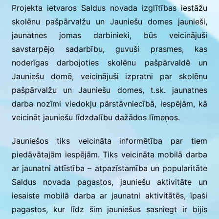
Projekta ietvaros Saldus novada izglītības iestāžu
skolēnu pašpārvalžu un Jauniešu domes jaunieši,
jaunatnes jomas darbinieki, būs veicinājuši
savstarpējo sadarbību, guvuši prasmes, kas
noderīgas darbojoties skolēnu pašpārvaldē un
Jauniešu domē, veicinājuši izpratni par skolēnu
pašpārvalžu un Jauniešu domes, t.sk. jaunatnes
darba nozīmi viedokļu pārstāvniecībā, iespējām, kā
veicināt jauniešu līdzdalību dažādos līmeņos.
Jauniešos tiks veicināta informētība par tiem
piedāvātajām iespējām. Tiks veicināta mobilā darba
ar jaunatni attīstība – atpazīstamība un popularitāte
Saldus novada pagastos, jauniešu aktivitāte un
iesaiste mobilā darba ar jaunatni aktivitātēs, īpaši
pagastos, kur līdz šim jauniešus sasniegt ir bijis