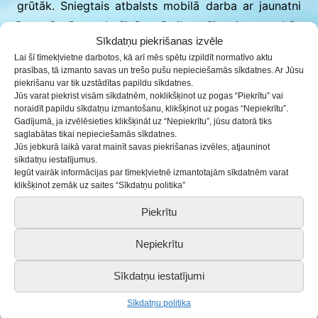
grūtāk. Sniegtais atbalsts mobilā darba ar jaunatni
īstenošanā, nodrošinās tā ilgtspēju, jo tas būs
Sīkdatņu piekrišanas izvēle
aktualizēts un popularizēts jauniešu vidū, sagaidāms
Lai šī tīmekļvietne darbotos, kā arī mēs spētu izpildīt normatīvo aktu
jauniešu skaita kāpums, kas iesaistās mobilā darba
prasības, tā izmanto savas un trešo pušu nepieciešamās sīkdatnes. Ar Jūsu
piekrišanu var tik uzstādītas papildu sīkdatnes.
ar jaunatni aktivitātēs u.c. darba ar jaunatni
Jūs varat piekrist visām sīkdatnēm, noklikšķinot uz pogas “Piekrītu” vai
aktivitātēs jauniešiem kopumā.
noraidīt papildu sīkdatņu izmantošanu, klikšķinot uz pogas “Nepiekrītu”.
Gadījumā, ja izvēlēsieties klikšķināt uz “Nepiekrītu”, jūsu datorā tiks
saglabātas tikai nepieciešamās sīkdatnes.
Jaunatnes jomas darbinieki, kuri kopā ar jauniešiem
Jūs jebkurā laikā varat mainīt savas piekrišanas izvēles, atjauninot
būs ieguvuši jaunas zināšanas un pieredzi, varēs
sīkdatņu iestatījumus.
Iegūt vairāk informācijas par tīmekļvietnē izmantotajām sīkdatnēm varat
daudz efektīvāk veikt darbu ar jauniešiem, jo
klikšķinot zemāk uz saites “Sīkdatņu politika”
iegūtais ļaus daudz labāk izprast jauniešu
Piekrītu
vajadzības un sniegt nepieciešamo atbalstu,
darbinieki būs veicinājuši savu kompetenci.
Nepiekrītu
Projekta aktivitātes vērstas uz vairāku darba ar
Sīkdatņu iestatījumi
jaunatni plānošanas dokumentā noteikto darbības
Sīkdatņu politika
virzienu sasniegšanu, tādēļ projekts veicinās