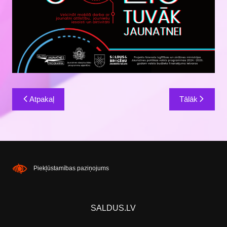
Ziņu
Atpakaļ
Tālāk
izvēlne
Piekļūstamības paziņojums
SALDUS.LV