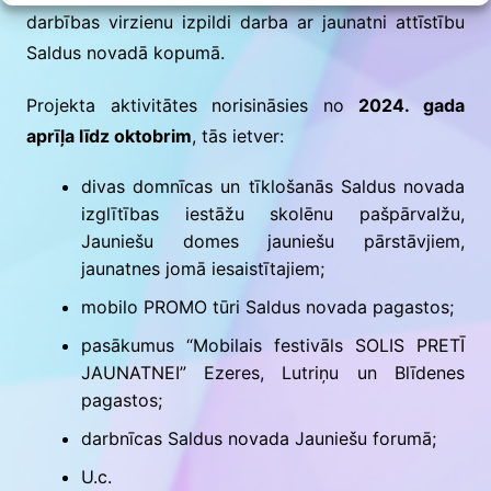
darbības virzienu izpildi darba ar jaunatni attīstību
Saldus novadā kopumā.
Projekta aktivitātes norisināsies no
2024. gada
aprīļa līdz oktobrim
, tās ietver:
divas domnīcas un tīklošanās Saldus novada
izglītības iestāžu skolēnu pašpārvalžu,
Jauniešu domes jauniešu pārstāvjiem,
jaunatnes jomā iesaistītajiem;
mobilo PROMO tūri Saldus novada pagastos;
pasākumus “Mobilais festivāls SOLIS PRETĪ
JAUNATNEI” Ezeres, Lutriņu un Blīdenes
pagastos;
darbnīcas Saldus novada Jauniešu forumā;
U.c.