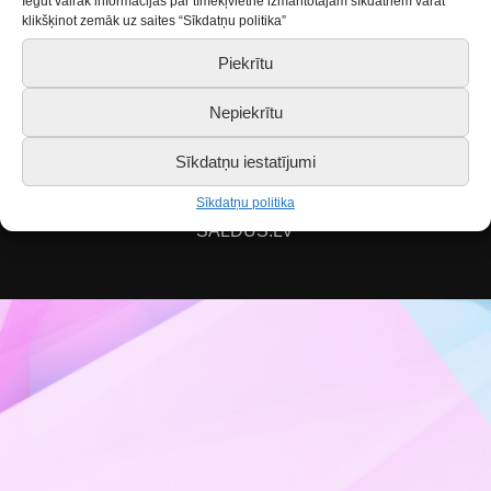
Iegūt vairāk informācijas par tīmekļvietnē izmantotajām sīkdatnēm varat
Ir sasniegts MAKSIMĀLAIS dalībnieku skaits!
klikšķinot zemāk uz saites “Sīkdatņu politika”
Piekrītu
Nepiekrītu
Piekļūstamības paziņojums
Sīkdatņu iestatījumi
Sīkdatņu politika
SALDUS.LV