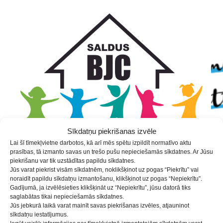
Skip
Skip
Skip
to
to
to
Content
navigation
content
Sīkdatņu piekrišanas izvēle
Lai šī tīmekļvietne darbotos, kā arī mēs spētu izpildīt normatīvo aktu
prasības, tā izmanto savas un trešo pušu nepieciešamās sīkdatnes. Ar Jūsu
piekrišanu var tik uzstādītas papildu sīkdatnes.
Jūs varat piekrist visām sīkdatnēm, noklikšķinot uz pogas “Piekrītu” vai
noraidīt papildu sīkdatņu izmantošanu, klikšķinot uz pogas “Nepiekrītu”.
Vasaras nodarbības 2.nedēļa
Gadījumā, ja izvēlēsieties klikšķināt uz “Nepiekrītu”, jūsu datorā tiks
saglabātas tikai nepieciešamās sīkdatnes.
/13.-17.jūlijs/
Jūs jebkurā laikā varat mainīt savas piekrišanas izvēles, atjauninot
sīkdatņu iestatījumus.