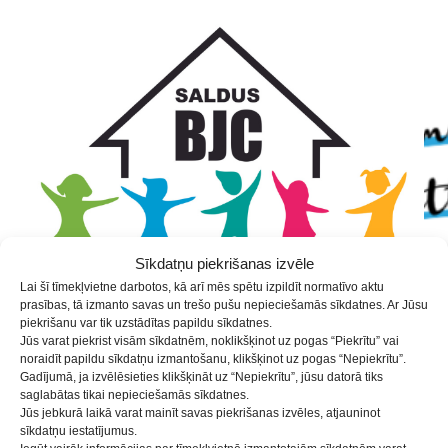
Skip
Skip
Skip
to
to
to
Content
navigation
content
Sīkdatņu piekrišanas izvēle
Lai šī tīmekļvietne darbotos, kā arī mēs spētu izpildīt normatīvo aktu
prasības, tā izmanto savas un trešo pušu nepieciešamās sīkdatnes. Ar Jūsu
piekrišanu var tik uzstādītas papildu sīkdatnes.
Jūs varat piekrist visām sīkdatnēm, noklikšķinot uz pogas “Piekrītu” vai
noraidīt papildu sīkdatņu izmantošanu, klikšķinot uz pogas “Nepiekrītu”.
Dienas nodarbības Dārgumu
Gadījumā, ja izvēlēsieties klikšķināt uz “Nepiekrītu”, jūsu datorā tiks
saglabātas tikai nepieciešamās sīkdatnes.
lāde
Jūs jebkurā laikā varat mainīt savas piekrišanas izvēles, atjauninot
sīkdatņu iestatījumus.