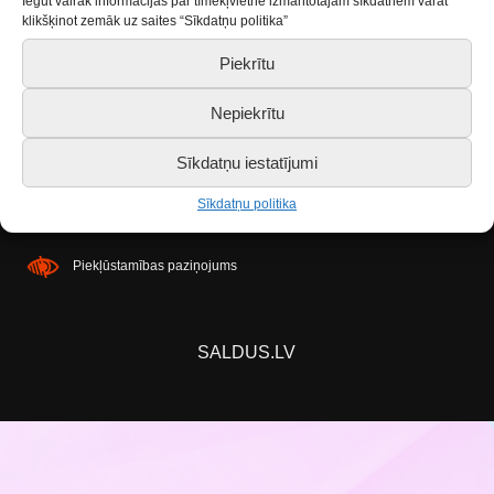
Iegūt vairāk informācijas par tīmekļvietnē izmantotajām sīkdatnēm varat
klikšķinot zemāk uz saites “Sīkdatņu politika”
Ir sasniegts pulciņa MAKSIMĀLAIS dalībnieku
skaits! Ja atbrīvosies vieta, tiks izsludināta papildus
Piekrītu
pieteikšanās! Sekojiet līdzi mūsu sociālajiem
Nepiekrītu
tīkliem.
Sīkdatņu iestatījumi
Sīkdatņu politika
Piekļūstamības paziņojums
SALDUS.LV