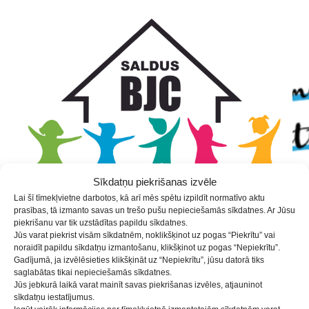
Skip
Skip
Skip
to
to
to
Content
navigation
content
Sīkdatņu piekrišanas izvēle
Lai šī tīmekļvietne darbotos, kā arī mēs spētu izpildīt normatīvo aktu
prasības, tā izmanto savas un trešo pušu nepieciešamās sīkdatnes. Ar Jūsu
piekrišanu var tik uzstādītas papildu sīkdatnes.
Jūs varat piekrist visām sīkdatnēm, noklikšķinot uz pogas “Piekrītu” vai
noraidīt papildu sīkdatņu izmantošanu, klikšķinot uz pogas “Nepiekrītu”.
Angļu valodiņa /7-8 gadi/
Gadījumā, ja izvēlēsieties klikšķināt uz “Nepiekrītu”, jūsu datorā tiks
saglabātas tikai nepieciešamās sīkdatnes.
Jūs jebkurā laikā varat mainīt savas piekrišanas izvēles, atjauninot
sīkdatņu iestatījumus.
Ir sasniegts pulciņa MAKSIMĀLAIS dalībnieku