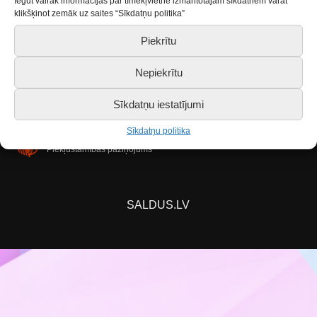
Iegūt vairāk informācijas par tīmekļvietnē izmantotajām sīkdatnēm varat
klikšķinot zemāk uz saites “Sīkdatņu politika”
skaits! Ja atbrīvosies vieta, tiks izsludināta papildus
pieteikšanās! Sekojiet līdzi mūsu sociālajiem
Piekrītu
tīkliem.
Nepiekrītu
Sīkdatņu iestatījumi
Sīkdatņu politika
Piekļūstamības paziņojums
SALDUS.LV