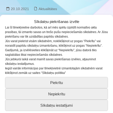
20.10.2021
Aktualitātes
Saldus Bērnu un jaunatnes centrs informē, ka
Sīkdatņu piekrišanas izvēle
Lai šī tīmekļvietne darbotos, kā arī mēs spētu izpildīt normatīvo aktu
no
š.g. 21.oktobra līdz 15.novembrim
prasības, tā izmanto savas un trešo pušu nepieciešamās sīkdatnes. Ar Jūsu
piekrišanu var tik uzstādītas papildu sīkdatnes.
interešu izglītības pulciņi notiek tikai
Jūs varat piekrist visām sīkdatnēm, noklikšķinot uz pogas “Piekrītu” vai
noraidīt papildu sīkdatņu izmantošanu, klikšķinot uz pogas “Nepiekrītu”.
attālināti.
Papildus informācija par katra
Gadījumā, ja izvēlēsieties klikšķināt uz “Nepiekrītu”, jūsu datorā tiks
pulciņa izvēlēto darbības formu attālinātajā
saglabātas tikai nepieciešamās sīkdatnes.
Jūs jebkurā laikā varat mainīt savas piekrišanas izvēles, atjauninot
režīmā – sazināties ar konkrētā pulciņa
sīkdatņu iestatījumus.
Iegūt vairāk informācijas par tīmekļvietnē izmantotajām sīkdatnēm varat
pedagogu.
klikšķinot zemāk uz saites “Sīkdatņu politika”
Piekrītu
Būsim pacietīgi un mums viss izdosies!
Nepiekrītu
Sīkdatņu iestatījumi