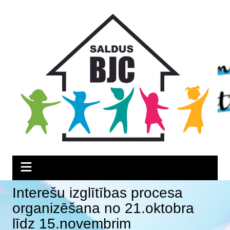
Skip
Skip
Skip
to
to
to
Content
navigation
content
Interešu izglītības procesa
organizēšana no 21.oktobra
līdz 15.novembrim