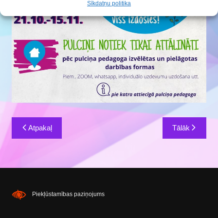
Sīkdatņu politika
Ziņu
Atpakaļ
Tālāk
izvēlne
Piekļūstamības paziņojums