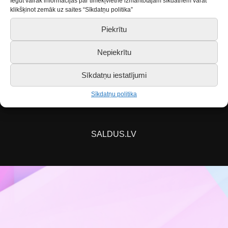
Iegūt vairāk informācijas par tīmekļvietnē izmantotajām sīkdatnēm varat
klikšķinot zemāk uz saites “Sīkdatņu politika”
Ir sasniegts pulciņa MAKSIMĀLAIS dalībnieku
skaits!
Piekrītu
Nepiekrītu
Sīkdatņu iestatījumi
Sīkdatņu politika
Piekļūstamības paziņojums
SALDUS.LV