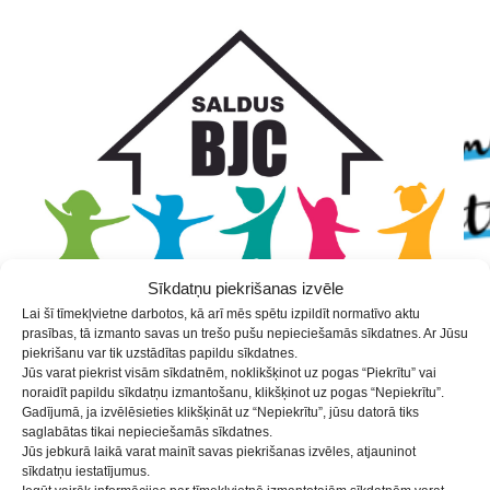
Skip
Skip
Skip
to
to
to
Content
navigation
content
Sīkdatņu piekrišanas izvēle
Lai šī tīmekļvietne darbotos, kā arī mēs spētu izpildīt normatīvo aktu
prasības, tā izmanto savas un trešo pušu nepieciešamās sīkdatnes. Ar Jūsu
piekrišanu var tik uzstādītas papildu sīkdatnes.
Jūs varat piekrist visām sīkdatnēm, noklikšķinot uz pogas “Piekrītu” vai
noraidīt papildu sīkdatņu izmantošanu, klikšķinot uz pogas “Nepiekrītu”.
Saldus pamatskolas PII grupas
Gadījumā, ja izvēlēsieties klikšķināt uz “Nepiekrītu”, jūsu datorā tiks
saglabātas tikai nepieciešamās sīkdatnes.
Sporta pulciņš
Jūs jebkurā laikā varat mainīt savas piekrišanas izvēles, atjauninot
sīkdatņu iestatījumus.