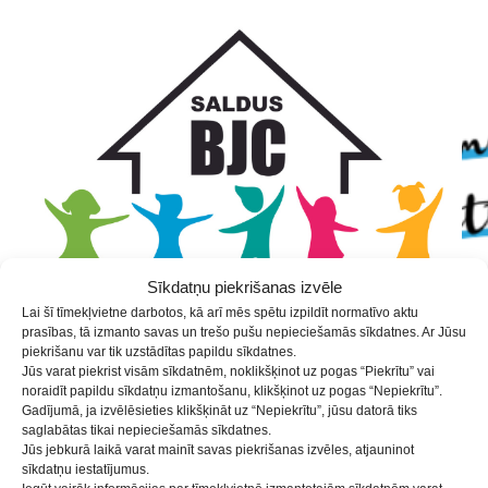
Skip
Skip
Skip
to
to
to
Content
navigation
content
Sīkdatņu piekrišanas izvēle
Lai šī tīmekļvietne darbotos, kā arī mēs spētu izpildīt normatīvo aktu
prasības, tā izmanto savas un trešo pušu nepieciešamās sīkdatnes. Ar Jūsu
piekrišanu var tik uzstādītas papildu sīkdatnes.
Jūs varat piekrist visām sīkdatnēm, noklikšķinot uz pogas “Piekrītu” vai
noraidīt papildu sīkdatņu izmantošanu, klikšķinot uz pogas “Nepiekrītu”.
PII ”Īkstīte” Bērnu ansamblis
Gadījumā, ja izvēlēsieties klikšķināt uz “Nepiekrītu”, jūsu datorā tiks
saglabātas tikai nepieciešamās sīkdatnes.
Jūs jebkurā laikā varat mainīt savas piekrišanas izvēles, atjauninot
sīkdatņu iestatījumus.
Ir sasniegts pulciņa MAKSIMĀLAIS dalībnieku