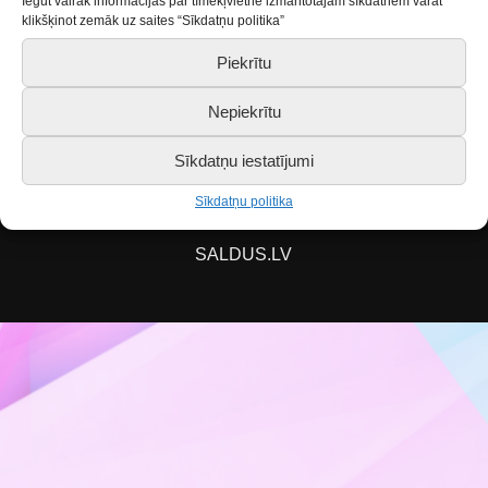
Iegūt vairāk informācijas par tīmekļvietnē izmantotajām sīkdatnēm varat
klikšķinot zemāk uz saites “Sīkdatņu politika”
skaits!
Piekrītu
Nepiekrītu
Sīkdatņu iestatījumi
Piekļūstamības paziņojums
Sīkdatņu politika
SALDUS.LV