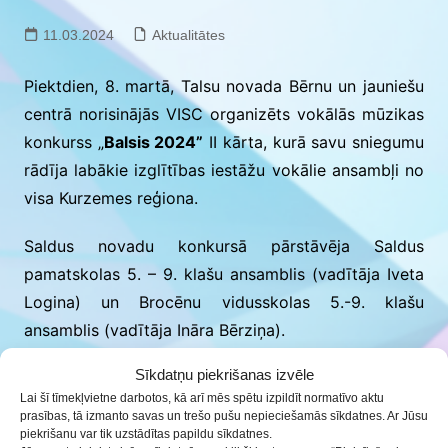
11.03.2024
Aktualitātes
Piektdien, 8. martā, Talsu novada Bērnu un jauniešu
centrā norisinājās VISC organizēts vokālās mūzikas
konkurss „
Balsis 2024”
II kārta, kurā savu sniegumu
rādīja labākie izglītības iestāžu vokālie ansambļi no
visa Kurzemes reģiona.
Saldus novadu konkursā pārstāvēja Saldus
pamatskolas 5. – 9. klašu ansamblis (vadītāja Iveta
Logina) un Brocēnu vidusskolas 5.-9. klašu
ansamblis (vadītāja Ināra Bērziņa).
Sīkdatņu piekrišanas izvēle
Priecājamies un lepojamies ar Saldus novada
Lai šī tīmekļvietne darbotos, kā arī mēs spētu izpildīt normatīvo aktu
ansambļu augsto sniegumu konkursā:
prasības, tā izmanto savas un trešo pušu nepieciešamās sīkdatnes. Ar Jūsu
piekrišanu var tik uzstādītas papildu sīkdatnes.