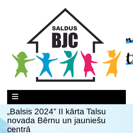
Skip
Skip
Skip
to
to
to
Content
navigation
content
„Balsis 2024” II kārta Talsu
novada Bērnu un jauniešu
centrā