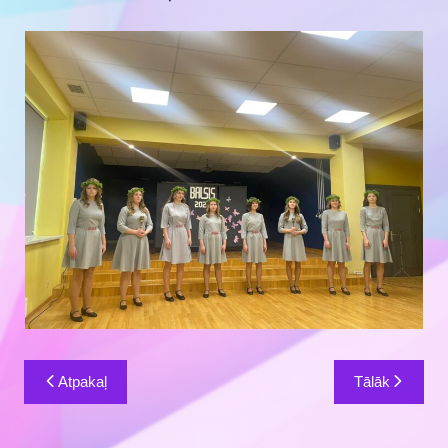
Ziņu
Atpakaļ
Tālāk
izvēlne
Piekļūstamības paziņojums