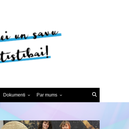
Dokumenti
Par mums
Noteikumi
BJC vēsture
Interešu izglītības
Kontakti
pedagogiem