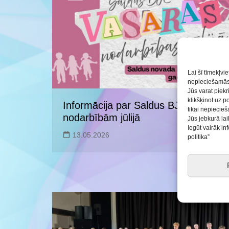
Saldus BJC interešu
izglītības programmu
realizācija pirmsskol
Lai šī tīmekļvi
nepieciešamās 
Jūs varat piekr
klikšķinot uz p
Informācija par Saldus BJC vasaras
tikai nepiecie
nodarbībām jūlijā
Jūs jebkurā lai
Iegūt vairāk i
13.05.2026
politika”