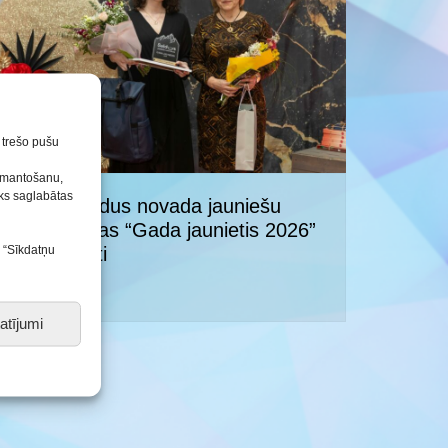
Konkursu un pasākumu
nolikumi
n trešo pušu
izmantošanu,
tiks saglabātas
Sveikti Saldus novada jauniešu
Gada balvas “Gada jaunietis 2026”
s “Sīkdatņu
pretendenti
07.05.2026
atījumi