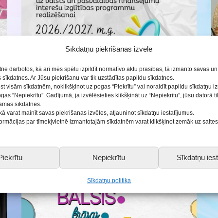
ās
Sīkdatņu piekrišanas izvēle
etne darbotos, kā arī mēs spētu izpildīt normatīvo aktu prasības, tā izmanto savas u
sīkdatnes. Ar Jūsu piekrišanu var tik uzstādītas papildu sīkdatnes.
ist visām sīkdatnēm, noklikšķinot uz pogas “Piekrītu” vai noraidīt papildu sīkdatņu 
ogas “Nepiekrītu”. Gadījumā, ja izvēlēsieties klikšķināt uz “Nepiekrītu”, jūsu datorā 
Izsludināta pieteikšanās uz valsts
šamās sīkdatnes.
un pašvaldības finansējumu
kā varat mainīt savas piekrišanas izvēles, atjauninot sīkdatņu iestatījumus.
nformācijas par tīmekļvietnē izmantotajām sīkdatnēm varat klikšķinot zemāk uz saite
interešu izglītības programmu
realizēšanai 2026./2027. m.g.
11.05.2026
Piekrītu
Nepiekrītu
Sīkdatņu iest
Sīkdatņu politika