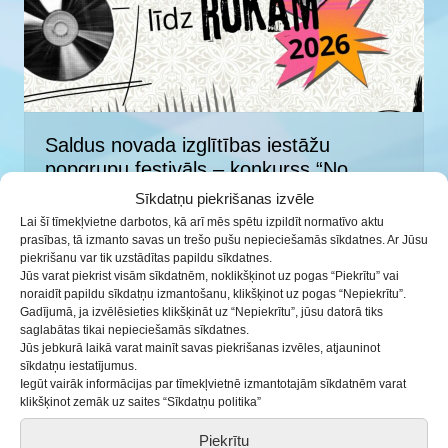
Saldus novada izglītības iestāžu
popgrupu festivāls – konkurss “No
baroka līdz rokam”
Sīkdatņu piekrišanas izvēle
Lai šī tīmekļvietne darbotos, kā arī mēs spētu izpildīt normatīvo aktu
16.12.2025
prasības, tā izmanto savas un trešo pušu nepieciešamās sīkdatnes. Ar Jūsu
piekrišanu var tik uzstādītas papildu sīkdatnes.
Jūs varat piekrist visām sīkdatnēm, noklikšķinot uz pogas “Piekrītu” vai
noraidīt papildu sīkdatņu izmantošanu, klikšķinot uz pogas “Nepiekrītu”.
Gadījumā, ja izvēlēsieties klikšķināt uz “Nepiekrītu”, jūsu datorā tiks
saglabātas tikai nepieciešamās sīkdatnes.
Jūs jebkurā laikā varat mainīt savas piekrišanas izvēles, atjauninot
sīkdatņu iestatījumus.
Iegūt vairāk informācijas par tīmekļvietnē izmantotajām sīkdatnēm varat
klikšķinot zemāk uz saites “Sīkdatņu politika”
Piekrītu