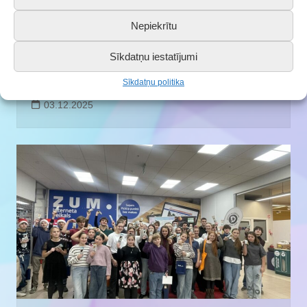
Nepiekrītu
Sīkdatņu iestatījumi
Saldus BJC audzēkņu Ziemassvētku
koncerts
Sīkdatņu politika
03.12.2025