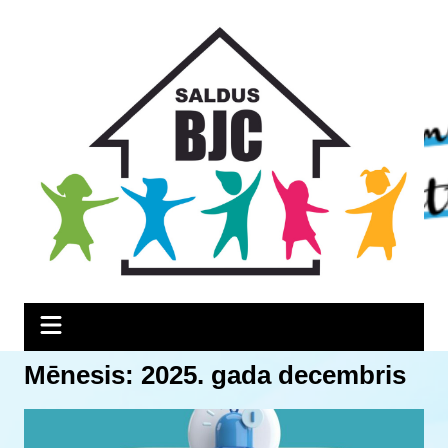
Skip
Skip
Skip
to
to
to
Content
navigation
content
Mēnesis:
2025. gada decembris