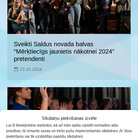
Sveikti Saldus novada balvas
“Mērķtiecīgs jaunietis nākotnei 2024”
pretendenti
23.10.2024
Sīkdatņu piekrišanas izvēle
Lai šī tīmekļvietne darbotos, kā arī mēs spētu izpildīt normatīvo aktu
prasības, tā izmanto savas un trešo pušu nepieciešamās sīkdatnes. Ar Jūsu
piekrišanu var tik uzstādītas papildu sīkdatnes.