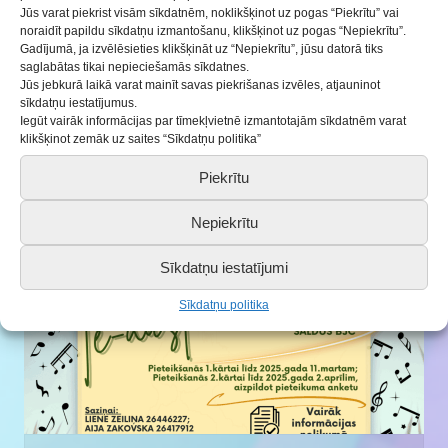
Jūs varat piekrist visām sīkdatnēm, noklikšķinot uz pogas “Piekrītu” vai
noraidīt papildu sīkdatņu izmantošanu, klikšķinot uz pogas “Nepiekrītu”.
Gadījumā, ja izvēlēsieties klikšķināt uz “Nepiekrītu”, jūsu datorā tiks
saglabātas tikai nepieciešamās sīkdatnes.
Jūs jebkurā laikā varat mainīt savas piekrišanas izvēles, atjauninot
Remtē noticis Saldus novada Jauniešu
sīkdatņu iestatījumus.
forums 2024
Iegūt vairāk informācijas par tīmekļvietnē izmantotajām sīkdatnēm varat
klikšķinot zemāk uz saites “Sīkdatņu politika”
23.10.2024
Piekrītu
Nepiekrītu
Sīkdatņu iestatījumi
Sīkdatņu politika