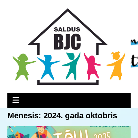
Skip
Skip
Skip
to
to
to
Content
navigation
content
Mēnesis:
2024. gada oktobris