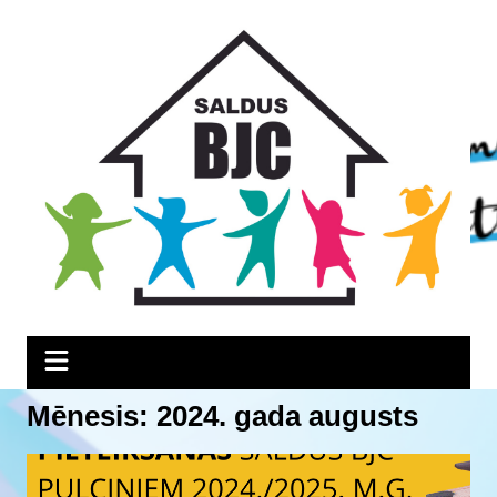
Skip
Skip
Skip
to
to
to
Content
navigation
content
Mēnesis:
2024. gada augusts