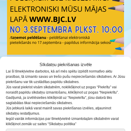
Aicinām ielūkoties mūsu pulciņu afišās!
Sīkdatņu piekrišanas izvēle
Lai šī tīmekļvietne darbotos, kā arī mēs spētu izpildīt normatīvo aktu
30.08.2024
prasības, tā izmanto savas un trešo pušu nepieciešamās sīkdatnes. Ar Jūsu
piekrišanu var tik uzstādītas papildu sīkdatnes.
Jūs varat piekrist visām sīkdatnēm, noklikšķinot uz pogas “Piekrītu” vai
noraidīt papildu sīkdatņu izmantošanu, klikšķinot uz pogas “Nepiekrītu”.
Gadījumā, ja izvēlēsieties klikšķināt uz “Nepiekrītu”, jūsu datorā tiks
saglabātas tikai nepieciešamās sīkdatnes.
Jūs jebkurā laikā varat mainīt savas piekrišanas izvēles, atjauninot
sīkdatņu iestatījumus.
Iegūt vairāk informācijas par tīmekļvietnē izmantotajām sīkdatnēm varat
klikšķinot zemāk uz saites “Sīkdatņu politika”