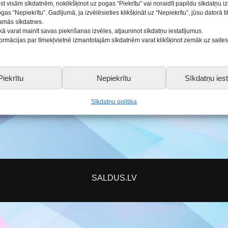
ist visām sīkdatnēm, noklikšķinot uz pogas “Piekrītu” vai noraidīt papildu sīkdatņu 
ogas “Nepiekrītu”. Gadījumā, ja izvēlēsieties klikšķināt uz “Nepiekrītu”, jūsu datorā 
ās
šamās sīkdatnes.
kā varat mainīt savas piekrišanas izvēles, atjauninot sīkdatņu iestatījumus.
nformācijas par tīmekļvietnē izmantotajām sīkdatnēm varat klikšķinot zemāk uz saite
Piekrītu
Nepiekrītu
Sīkdatņu iest
Sīkdatņu politika
SALDUS.LV