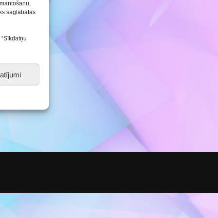
Konkursu un pasākumu
izmantošanu,
nolikumi
tiks saglabātas
s “Sīkdatņu
atījumi