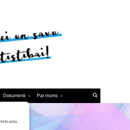
Dokumenti
Par mums
Noteikumi
BJC vēsture
Interešu izglītības
Kontakti
n trešo pušu
pedagogiem