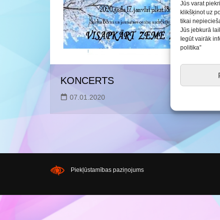
Saldus BJC interešu
Jūs varat piekr
izglītības programmu
klikšķinot uz p
realizācija pirmsskol
tikai nepiecie
Jūs jebkurā lai
Iegūt vairāk i
politika”
KONCERTS
07.01.2020
Piekļūstamības paziņojums