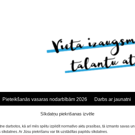
Pieteikšanās vasaras nodarbībām 2026
Darbs ar jaunatni
s
Sīkdatņu piekrišanas izvēle
anās
etne darbotos, kā arī mēs spētu izpildīt normatīvo aktu prasības, tā izmanto savas u
sīkdatnes. Ar Jūsu piekrišanu var tik uzstādītas papildu sīkdatnes.