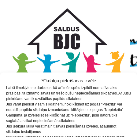
Skip
Skip
Skip
to
to
to
Content
navigation
content
Sīkdatņu piekrišanas izvēle
Lai šī tīmekļvietne darbotos, kā arī mēs spētu izpildīt normatīvo aktu
prasības, tā izmanto savas un trešo pušu nepieciešamās sīkdatnes. Ar Jūsu
piekrišanu var tik uzstādītas papildu sīkdatnes.
Jūs varat piekrist visām sīkdatnēm, noklikšķinot uz pogas “Piekrītu” vai
noraidīt papildu sīkdatņu izmantošanu, klikšķinot uz pogas “Nepiekrītu”.
Peldēšana/ grupa Mazie
Gadījumā, ja izvēlēsieties klikšķināt uz “Nepiekrītu”, jūsu datorā tiks
saglabātas tikai nepieciešamās sīkdatnes.
rupucīši /2 gads-3 gadi/
Jūs jebkurā laikā varat mainīt savas piekrišanas izvēles, atjauninot
sīkdatņu iestatījumus.