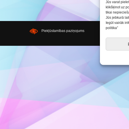
Saldus BJC interešu
Jūs varat piekr
izglītības programmu
klikšķinot uz p
realizācija pirmsskol
tikai nepiecie
Jūs jebkurā lai
Iegūt vairāk i
politika”
Piekļūstamības paziņojums