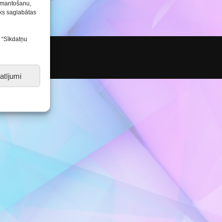
Konkursu un pasākumu
izmantošanu,
nolikumi
tiks saglabātas
s “Sīkdatņu
atījumi