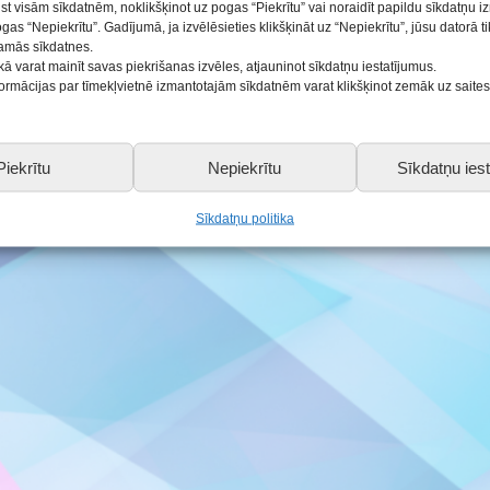
ist visām sīkdatnēm, noklikšķinot uz pogas “Piekrītu” vai noraidīt papildu sīkdatņu 
ogas “Nepiekrītu”. Gadījumā, ja izvēlēsieties klikšķināt uz “Nepiekrītu”, jūsu datorā 
ās
šamās sīkdatnes.
kā varat mainīt savas piekrišanas izvēles, atjauninot sīkdatņu iestatījumus.
nformācijas par tīmekļvietnē izmantotajām sīkdatnēm varat klikšķinot zemāk uz saite
SALDUS.LV
Piekrītu
Nepiekrītu
Sīkdatņu iest
Sīkdatņu politika