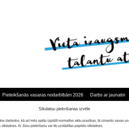
Pieteikšanās vasaras nodarbībām 2026
Darbs ar jaunatni
zie rupucīši /1gads-2gadi/
Sīkdatņu piekrišanas izvēle
anās
etne darbotos, kā arī mēs spētu izpildīt normatīvo aktu prasības, tā izmanto savas u
aits! Ja atbrīvosies vieta, tiks izsludināta papildus pieteik
sīkdatnes. Ar Jūsu piekrišanu var tik uzstādītas papildu sīkdatnes.