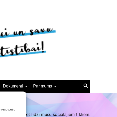
Dokumenti
Par mums
Noteikumi
BJC vēsture
Interešu izglītības
Kontakti
n trešo pušu
pedagogiem
šanās! Sekojiet līdzi mūsu sociālajiem tīkliem.