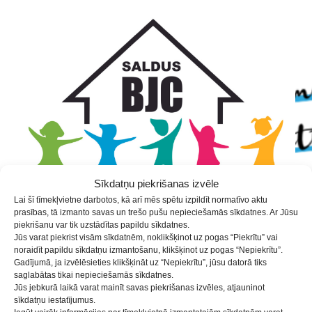
Skip
Skip
Skip
to
to
to
Content
navigation
content
Sīkdatņu piekrišanas izvēle
Lai šī tīmekļvietne darbotos, kā arī mēs spētu izpildīt normatīvo aktu
prasības, tā izmanto savas un trešo pušu nepieciešamās sīkdatnes. Ar Jūsu
piekrišanu var tik uzstādītas papildu sīkdatnes.
Jūs varat piekrist visām sīkdatnēm, noklikšķinot uz pogas “Piekrītu” vai
noraidīt papildu sīkdatņu izmantošanu, klikšķinot uz pogas “Nepiekrītu”.
Mākslas vingrošana
Gadījumā, ja izvēlēsieties klikšķināt uz “Nepiekrītu”, jūsu datorā tiks
saglabātas tikai nepieciešamās sīkdatnes.
PAPILDUZŅEMŠANA 7-8 gadi
Jūs jebkurā laikā varat mainīt savas piekrišanas izvēles, atjauninot
sīkdatņu iestatījumus.