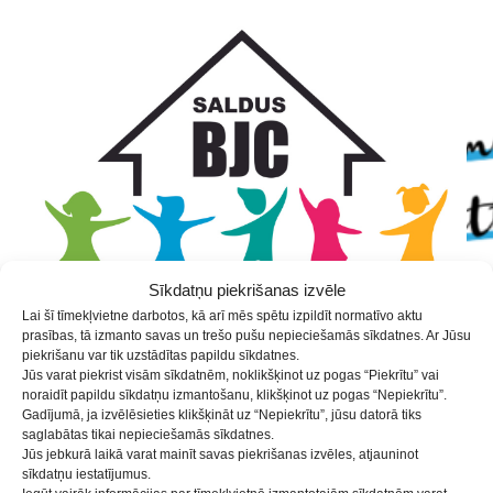
Skip
Skip
Skip
to
to
to
Content
navigation
content
Sīkdatņu piekrišanas izvēle
Lai šī tīmekļvietne darbotos, kā arī mēs spētu izpildīt normatīvo aktu
prasības, tā izmanto savas un trešo pušu nepieciešamās sīkdatnes. Ar Jūsu
piekrišanu var tik uzstādītas papildu sīkdatnes.
Jūs varat piekrist visām sīkdatnēm, noklikšķinot uz pogas “Piekrītu” vai
noraidīt papildu sīkdatņu izmantošanu, klikšķinot uz pogas “Nepiekrītu”.
Keramikas pulciņš Marmelāde
Gadījumā, ja izvēlēsieties klikšķināt uz “Nepiekrītu”, jūsu datorā tiks
saglabātas tikai nepieciešamās sīkdatnes.
/11-16 gadi/ 16:30 – 17:50
Jūs jebkurā laikā varat mainīt savas piekrišanas izvēles, atjauninot
sīkdatņu iestatījumus.