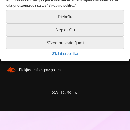
Iegūt vairāk informācijas par tīmekļvietnē izmantotajām sīkdatnēm varat
klikšķinot zemāk uz saites “Sīkdatņu politika”
Ir sasniegts pulciņa MAKSIMĀLAIS dalībnieku
skaits! Ja atbrīvosies vieta, tiks izsludināta papildus
Piekrītu
pieteikšanās! Sekojiet līdzi mūsu sociālajiem
Nepiekrītu
tīkliem.
Sīkdatņu iestatījumi
Sīkdatņu politika
Piekļūstamības paziņojums
SALDUS.LV