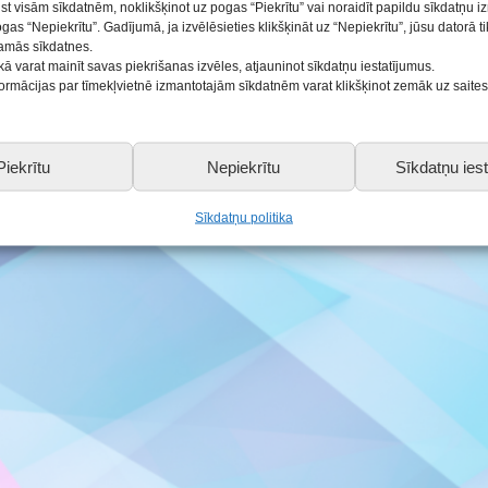
ist visām sīkdatnēm, noklikšķinot uz pogas “Piekrītu” vai noraidīt papildu sīkdatņu 
kaits! Ja atbrīvosies vieta, tiks izsludināta papildus pie
ogas “Nepiekrītu”. Gadījumā, ja izvēlēsieties klikšķināt uz “Nepiekrītu”, jūsu datorā 
ās
šamās sīkdatnes.
kā varat mainīt savas piekrišanas izvēles, atjauninot sīkdatņu iestatījumus.
nformācijas par tīmekļvietnē izmantotajām sīkdatnēm varat klikšķinot zemāk uz saite
Piekrītu
Nepiekrītu
Sīkdatņu iest
SALDUS.LV
Sīkdatņu politika