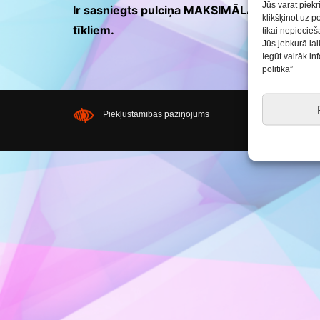
Saldus BJC interešu
Jūs varat piekr
Ir sasniegts pulciņa MAKSIMĀLAIS dalībnieku s
izglītības programmu
klikšķinot uz p
realizācija pirmsskol
tīkliem.
tikai nepiecie
Jūs jebkurā lai
Iegūt vairāk i
politika”
Piekļūstamības paziņojums