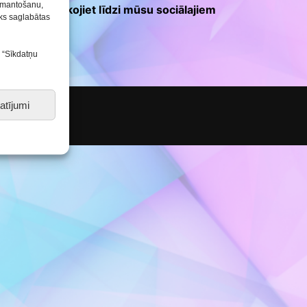
Konkursu un pasākumu
izmantošanu,
teikšanās! Sekojiet līdzi mūsu sociālajiem
nolikumi
tiks saglabātas
s “Sīkdatņu
atījumi