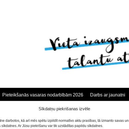
Pieteikšanās vasaras nodarbībām 2026
Darbs ar jaunatni
Sienāzītis /4-5 gadi/
Sīkdatņu piekrišanas izvēle
anās
etne darbotos, kā arī mēs spētu izpildīt normatīvo aktu prasības, tā izmanto savas u
sīkdatnes. Ar Jūsu piekrišanu var tik uzstādītas papildu sīkdatnes.