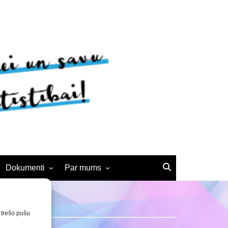
Dokumenti
Par mums
Noteikumi
BJC vēsture
Interešu izglītības
Kontakti
n trešo pušu
pedagogiem