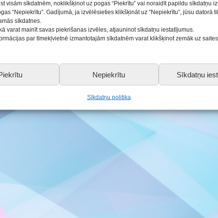
ist visām sīkdatnēm, noklikšķinot uz pogas “Piekrītu” vai noraidīt papildu sīkdatņu 
ogas “Nepiekrītu”. Gadījumā, ja izvēlēsieties klikšķināt uz “Nepiekrītu”, jūsu datorā 
ās
šamās sīkdatnes.
kā varat mainīt savas piekrišanas izvēles, atjauninot sīkdatņu iestatījumus.
nformācijas par tīmekļvietnē izmantotajām sīkdatnēm varat klikšķinot zemāk uz saite
SALDUS.LV
Piekrītu
Nepiekrītu
Sīkdatņu iest
Sīkdatņu politika