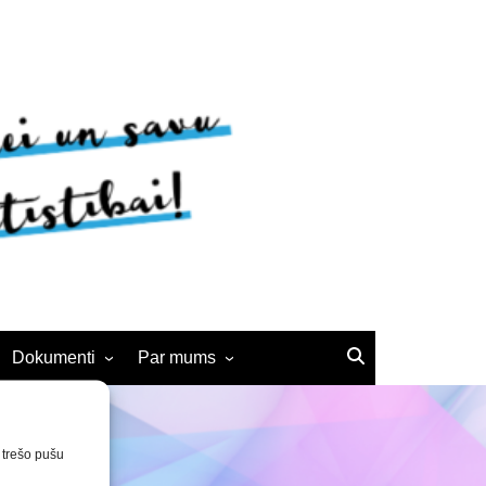
Dokumenti
Par mums
Noteikumi
BJC vēsture
Interešu izglītības
Kontakti
n trešo pušu
pedagogiem