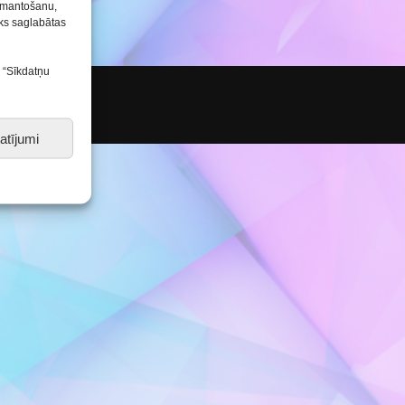
Konkursu un pasākumu
izmantošanu,
nolikumi
tiks saglabātas
s “Sīkdatņu
atījumi