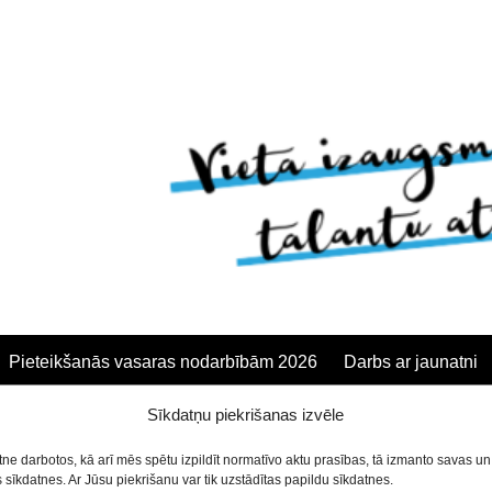
Pieteikšanās vasaras nodarbībām 2026
Darbs ar jaunatni
Sīkdatņu piekrišanas izvēle
anās
etne darbotos, kā arī mēs spētu izpildīt normatīvo aktu prasības, tā izmanto savas u
sīkdatnes. Ar Jūsu piekrišanu var tik uzstādītas papildu sīkdatnes.