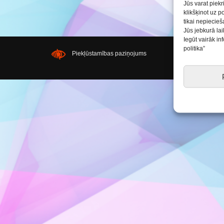
Saldus BJC interešu
Jūs varat piekr
izglītības programmu
klikšķinot uz p
realizācija pirmsskol
tikai nepiecie
Jūs jebkurā lai
Iegūt vairāk i
politika”
Piekļūstamības paziņojums