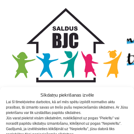
Skip
Skip
Skip
to
to
to
Content
navigation
content
Sīkdatņu piekrišanas izvēle
Lai šī tīmekļvietne darbotos, kā arī mēs spētu izpildīt normatīvo aktu
prasības, tā izmanto savas un trešo pušu nepieciešamās sīkdatnes. Ar Jūsu
Mēnesis:
2019. gada maijs
piekrišanu var tik uzstādītas papildu sīkdatnes.
Jūs varat piekrist visām sīkdatnēm, noklikšķinot uz pogas “Piekrītu” vai
noraidīt papildu sīkdatņu izmantošanu, klikšķinot uz pogas “Nepiekrītu”.
Gadījumā, ja izvēlēsieties klikšķināt uz “Nepiekrītu”, jūsu datorā tiks