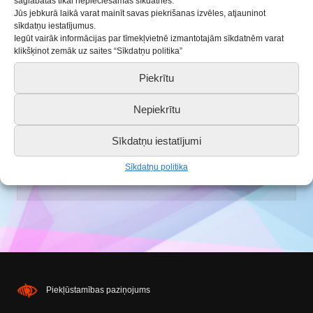
saglabātas tikai nepieciešamās sīkdatnes.
Jūs jebkurā laikā varat mainīt savas piekrišanas izvēles, atjauninot
sīkdatņu iestatījumus.
Iegūt vairāk informācijas par tīmekļvietnē izmantotajām sīkdatnēm varat
klikšķinot zemāk uz saites “Sīkdatņu politika”
Piekrītu
Nepiekrītu
Sīkdatņu iestatījumi
Saldus BJC gada noslēguma koncerts
Sīkdatņu politika
20.05.2019
Piekļūstamības paziņojums